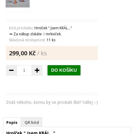
Kód produktu:
Hrníček " Jsem KRÁL..."
🥕 Za nákup získáte
6
mrkviček.
Skladová dostupnost:
11 ks
299,00 Kč
/ ks
Znáš někoho, komu by se produkt líbil? Sdílej ;-)
Popis
QR kód
Hrníček " Jsem KRÁL..."