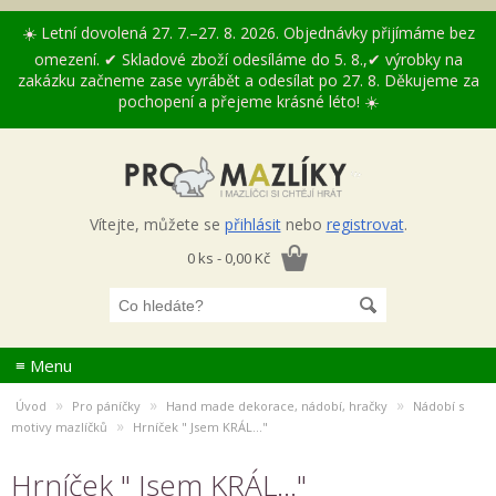
☀️ Letní dovolená 27. 7.–27. 8. 2026. Objednávky přijímáme bez
omezení. ✔ Skladové zboží odesíláme do 5. 8.,✔ výrobky na
zakázku začneme zase vyrábět a odesílat po 27. 8. Děkujeme za
pochopení a přejeme krásné léto! ☀️
Vítejte, můžete se
přihlásit
nebo
registrovat
.
0 ks - 0,00 Kč
≡ Menu
»
»
»
Úvod
Pro páníčky
Hand made dekorace, nádobí, hračky
Nádobí s
»
motivy mazlíčků
Hrníček " Jsem KRÁL..."
Hrníček " Jsem KRÁL..."