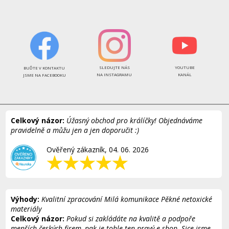
SLEDUJTE NÁS
YOUTUBE
BUĎTE V KONTAKTU
NA INSTAGRAMU
KANÁL
JSME NA FACEBOOKU
Celkový názor:
Úžasný obchod pro králíčky! Objednáváme
pravidelně a můžu jen a jen doporučit :)
Ověřený zákazník, 04. 06. 2026
Výhody:
Kvalitní zpracování Milá komunikace Pěkné netoxické
materiály
Celkový názor:
Pokud si zakládáte na kvalitě a podpoře
menších českých firem, pak je tohle ten pravý e-shop. Sice jsme