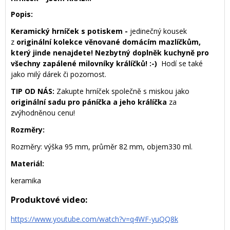
Popis:
Keramický hrníček s potiskem -
jedinečný kousek
z
originální kolekce věnované domácím mazlíčkům,
který jinde nenajdete! Nezbytný doplněk kuchyně pro
všechny zapálené milovníky králíčků! :-)
Hodí se také
jako milý dárek či pozornost.
TIP OD NÁS:
Zakupte hrníček společně s miskou jako
originální sadu pro páníčka a jeho králíčka
za
zvýhodněnou cenu!
Rozměry:
Rozměry: výška 95 mm, průměr 82 mm, objem330 ml.
Materiál:
keramika
Produktové video:
https://www.youtube.com/watch?v=q4WF-yuQQ8k