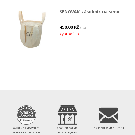
SENOVAK-zásobník na seno
450,00 Kč
/ ks
Vyprodáno
OVĚŘENO ZÁKAZNÍKY
ZBOŽÍ NA SKLADĚ
ESHOP@PROMAZLIKY.EU
HODNOCENÍ OBCHODU
HLEDÁTE JINÉ?