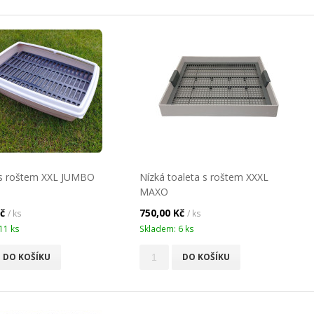
 s roštem XXL JUMBO
Nízká toaleta s roštem XXXL
MAXO
Kč
750,00 Kč
/ ks
/ ks
11 ks
Skladem: 6 ks
DO KOŠÍKU
DO KOŠÍKU