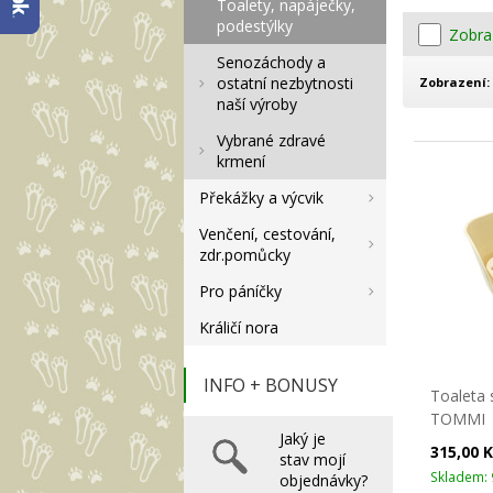
Toalety, napáječky,
podestýlky
Zobra
Senozáchody a
ostatní nezbytnosti
Zobrazení:
naší výroby
Vybrané zdravé
krmení
Překážky a výcvik
Venčení, cestování,
zdr.pomůcky
Pro páníčky
Králičí nora
INFO + BONUSY
Toaleta 
TOMMI
Jaký je
315,00 
stav mojí
Skladem: 
objednávky?