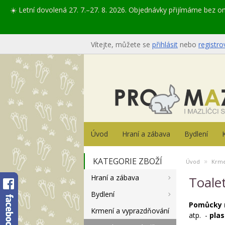
☀️ Letní dovolená 27. 7.–27. 8. 2026. Objednávky přijímáme bez 
Vítejte, můžete se
přihlásit
nebo
registro
Úvod
Hraní a zábava
Bydlení
KATEGORIE ZBOŽÍ
»
Úvod
Krme
Hraní a zábava
Toale
Bydlení
Pomůcky n
Krmení a vyprazdňování
atp. -
plas