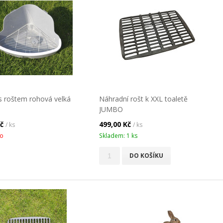
s roštem rohová velká
Náhradní rošt k XXL toaletě
JUMBO
Kč
499,00 Kč
/ ks
/ ks
o
Skladem: 1 ks
DO KOŠÍKU