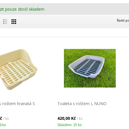
zit pouze zboží skladem
Řadit p
s roštem hranatá S
Toaleta s roštem L NUNO
Kč
420,00 Kč
/ ks
/ ks
9 ks
Skladem: 25 ks