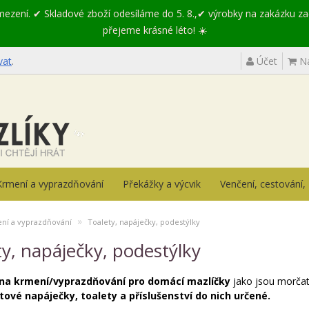
omezení. ✔ Skladové zboží odesíláme do 5. 8.,✔ výrobky na zakázku z
přejeme krásné léto! ☀️
vat
.
Účet
Ná
Krmení a vyprazdňování
Překážky a výcvik
Venčení, cestování
»
ní a vyprazdňování
Toalety, napáječky, podestýlky
ty, napáječky, podestýlky
a krmení/vyprazdňování pro domácí mazlíčky
jako jsou morčata, 
tové napáječky, toalety a příslušenství do nich určené.