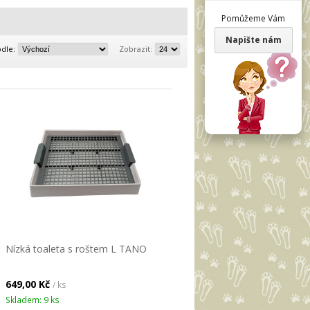
Pomůžeme Vám
Napište nám
odle:
Zobrazit:
Nízká toaleta s roštem L TANO
649,00 Kč
/ ks
Skladem: 9 ks