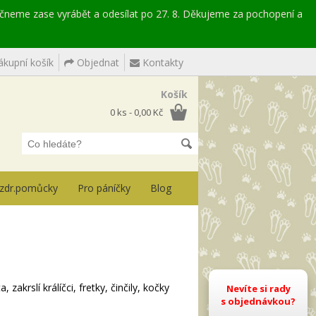
ačneme zase vyrábět a odesílat po 27. 8. Děkujeme za pochopení a
kupní košík
Objednat
Kontakty
Košík
0 ks - 0,00 Kč
, zdr.pomůcky
Pro páníčky
Blog
zakrslí králíčci, fretky, činčily, kočky
Nevíte si rady
s objednávkou?