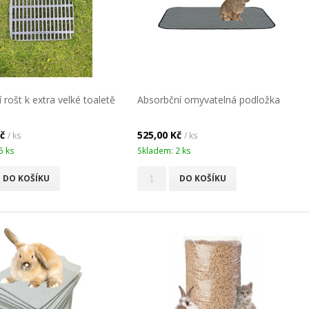
 rošt k extra velké toaletě
Absorbční omyvatelná podložka
Kč
525,00 Kč
/ ks
/ ks
5 ks
Skladem: 2 ks
DO KOŠÍKU
DO KOŠÍKU