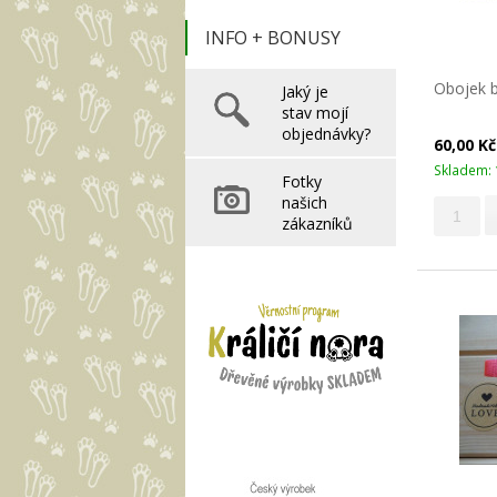
INFO + BONUSY
Obojek b
Jaký je
stav mojí
objednávky?
60,00 K
Skladem: 
Fotky
našich
zákazníků