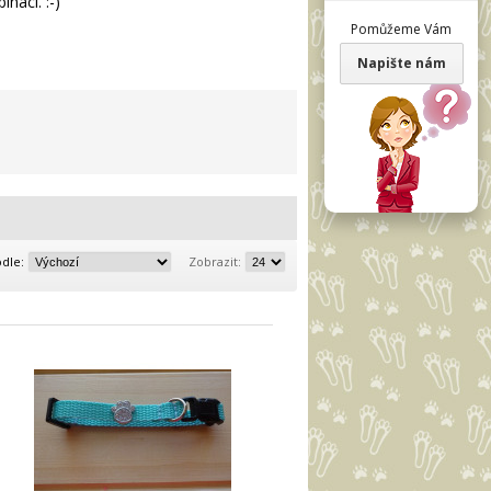
naci. :-)
Pomůžeme Vám
Napište nám
odle:
Zobrazit: