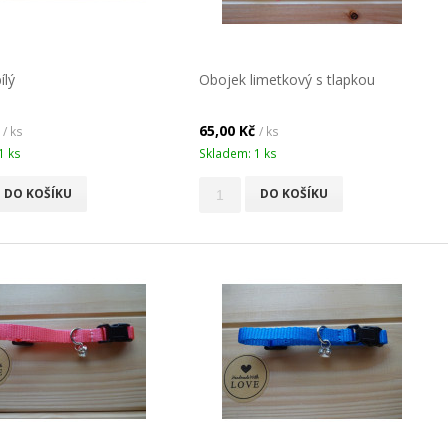
ílý
Obojek limetkový s tlapkou
č
65,00 Kč
/ ks
/ ks
1 ks
Skladem: 1 ks
DO KOŠÍKU
DO KOŠÍKU