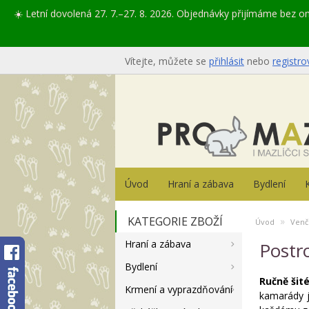
☀️ Letní dovolená 27. 7.–27. 8. 2026. Objednávky přijímáme bez 
Vítejte, můžete se
přihlásit
nebo
registro
Úvod
Hraní a zábava
Bydlení
KATEGORIE ZBOŽÍ
»
Úvod
Venč
Hraní a zábava
Postr
Bydlení
Ručně šit
Krmení a vyprazdňování
kamarády j