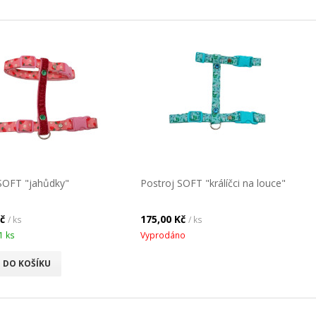
SOFT "jahůdky"
Postroj SOFT "králíčci na louce"
Kč
175,00 Kč
/ ks
/ ks
1 ks
Vyprodáno
DO KOŠÍKU