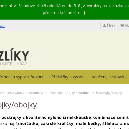
omezení. ✔ Skladové zboží odesíláme do 5. 8.,✔ výrobky na zakázku z
přejeme krásné léto! ☀️
vat
.
Účet
Ná
Krmení a vyprazdňování
Překážky a výcvik
Venčení, cestování
»
»
ení, cestování, zdr.pomůcky
Postroje, obojky a vodítka
Postrojky/obojky
ojky/obojky
é postrojky z kvalitního nylonu či měkkoučké kombinace semiš
ako např.
morčátka, zakrslé králíčky, malé kočky, štěňata a m