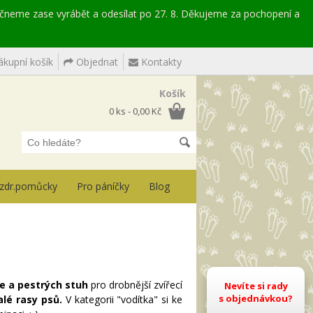
ačneme zase vyrábět a odesílat po 27. 8. Děkujeme za pochopení a
kupní košík
Objednat
Kontakty
Košík
0 ks - 0,00 Kč
, zdr.pomůcky
Pro páníčky
Blog
e a pestrých stuh
pro drobnější zvířecí
Nevíte si rady
s objednávkou?
alé rasy psů.
V kategorii "vodítka" si ke