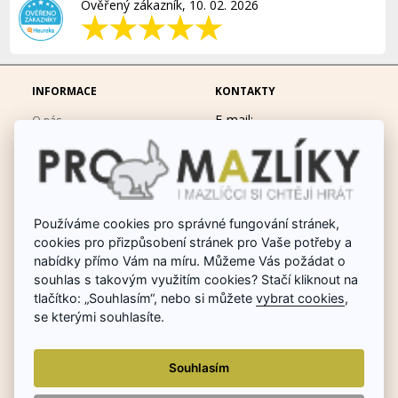
Ověřený zákazník, 10. 02. 2026
INFORMACE
KONTAKTY
E-mail:
O nás
eshop@promazliky.eu
Doprava a platba
Mobil:
728677864
Ochrana osobních údajů
po-pá 9:00-19:00
Obchodní podmínky
Messenger:
hrackynejenprousacky
Používáme cookies pro správné fungování stránek,
Fotogalerie
cookies pro přizpůsobení stránek pro Vaše potřeby a
Odstoupit od smlouvy
nabídky přímo Vám na míru. Můžeme Vás požádat o
Poradna chovu králíků
souhlas s takovým využitím cookies? Stačí kliknout na
tlačítko: „Souhlasím“, nebo si můžete
vybrat cookies
,
Dárkové poukazy
se kterými souhlasíte.
Reklamace
Souhlasím