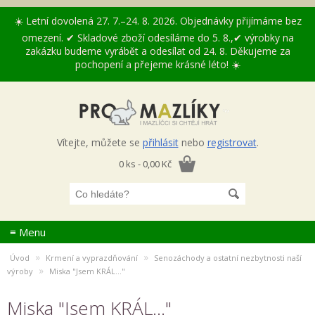
☀️ Letní dovolená 27. 7.–24. 8. 2026. Objednávky přijímáme bez
omezení. ✔ Skladové zboží odesíláme do 5. 8.,✔ výrobky na
zakázku budeme vyrábět a odesílat od 24. 8. Děkujeme za
pochopení a přejeme krásné léto! ☀️
Vítejte, můžete se
přihlásit
nebo
registrovat
.
0 ks - 0,00 Kč
≡ Menu
»
»
Úvod
Krmení a vyprazdňování
Senozáchody a ostatní nezbytnosti naší
»
výroby
Miska "Jsem KRÁL..."
Miska "Jsem KRÁL..."