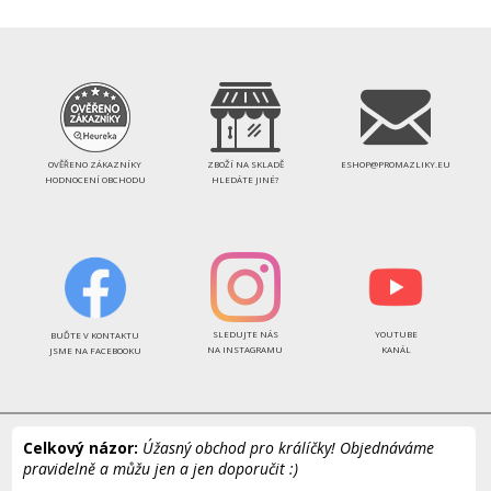
OVĚŘENO ZÁKAZNÍKY
ZBOŽÍ NA SKLADĚ
ESHOP@PROMAZLIKY.EU
HODNOCENÍ OBCHODU
HLEDÁTE JINÉ?
SLEDUJTE NÁS
YOUTUBE
BUĎTE V KONTAKTU
NA INSTAGRAMU
KANÁL
JSME NA FACEBOOKU
Celkový názor:
Úžasný obchod pro králíčky! Objednáváme
pravidelně a můžu jen a jen doporučit :)