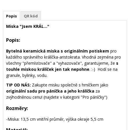
Popis
QR kód
Miska "Jsem KRÁL..."
Popis:
Bytelná keramická miska s originálním potiskem
pro
každého správného králíčka-aristokrata. Vhodná zejména pro
všechny "přemísťovače" a "vyhazovače", garantujeme, že
s
touhle miskou králíček jen tak nepohne
. :-) Hodí se na
granule, bylinky, vodu.
TIP OD NÁS:
Zakupte misku společně s hrníčkem jako
originální sadu pro páníčka a jeho králíčka
za
zvýhodněnou cenu! (najdete v kategorii "Pro páníčky")
Rozměry:
-Miska: 13,5 cm vnitřní průměr, výška okraje 5,5 cm