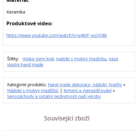
Materiál:
Keramika
Produktové video:
https://www.youtube.com/watch?v=q4WF-yuQQ8k
Štítky:
miska jsem kral
,
nadobi s motivy mazlicku
,
nase
vlastni hand made
Kategorie produktu:
Hand made dekorace, nádobí, hračky
»
Nádobí s motivy mazlíčků
|
Krmení a vyprazdňování
»
Senozáchody a ostatní nezbytnosti naší výroby
Související zboží