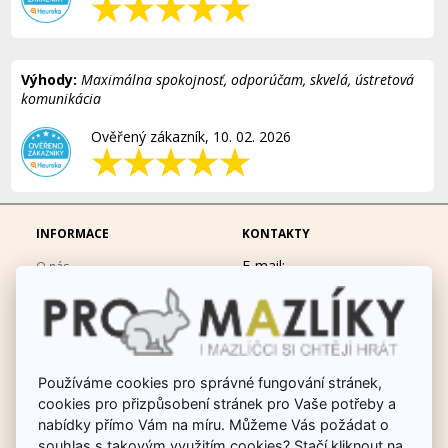
Výhody:
Maximálna spokojnosť, odporúčam, skvelá, ústretová
komunikácia
Ověřený zákazník, 10. 02. 2026
INFORMACE
KONTAKTY
E-mail:
O nás
eshop@promazliky.eu
Doprava a platba
Mobil:
728677864
Ochrana osobních údajů
po-pá 9:00-19:00
Obchodní podmínky
Messenger:
hrackynejenprousacky
Používáme cookies pro správné fungování stránek,
Fotogalerie
cookies pro přizpůsobení stránek pro Vaše potřeby a
Odstoupit od smlouvy
nabídky přímo Vám na míru. Můžeme Vás požádat o
Poradna chovu králíků
souhlas s takovým využitím cookies? Stačí kliknout na