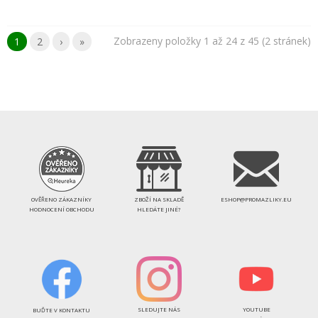
Zobrazeny položky 1 až 24 z 45 (2 stránek)
1
2
›
»
OVĚŘENO ZÁKAZNÍKY
ZBOŽÍ NA SKLADĚ
ESHOP@PROMAZLIKY.EU
HODNOCENÍ OBCHODU
HLEDÁTE JINÉ?
SLEDUJTE NÁS
YOUTUBE
BUĎTE V KONTAKTU