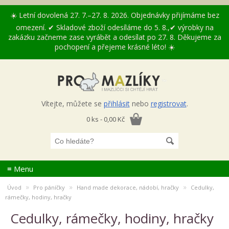
☀️ Letní dovolená 27. 7.–27. 8. 2026. Objednávky přijímáme bez
omezení. ✔ Skladové zboží odesíláme do 5. 8.,✔ výrobky na
zakázku začneme zase vyrábět a odesílat po 27. 8. Děkujeme za
pochopení a přejeme krásné léto! ☀️
Vítejte, můžete se
přihlásit
nebo
registrovat
.
0 ks - 0,00 Kč
≡ Menu
»
»
»
Úvod
Pro páníčky
Hand made dekorace, nádobí, hračky
Cedulky,
rámečky, hodiny, hračky
Cedulky, rámečky, hodiny, hračky