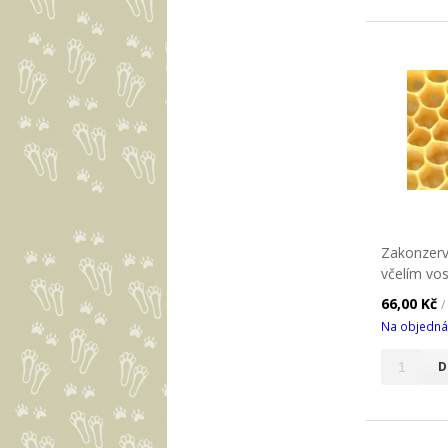
Zakonzerv
včelím vo
66,00 Kč
/
Na objedná
D