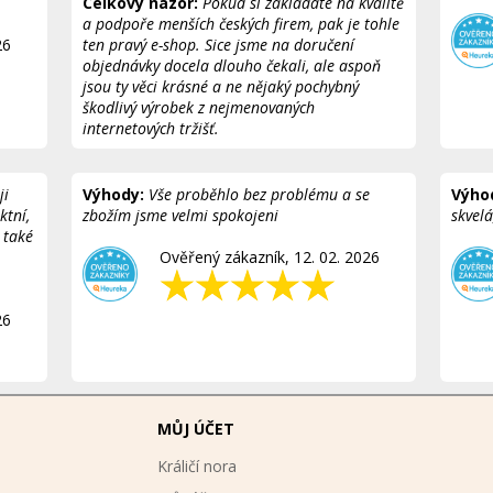
Celkový názor:
Pokud si zakládáte na kvalitě
a podpoře menších českých firem, pak je tohle
26
ten pravý e-shop. Sice jsme na doručení
objednávky docela dlouho čekali, ale aspoň
jsou ty věci krásné a ne nějaký pochybný
škodlivý výrobek z nejmenovaných
internetových tržišť.
Ověřený zákazník, 18. 03. 2026
ji
Výhody:
Vše proběhlo bez problému a se
Výho
ktní,
zbožím jsme velmi spokojeni
skvel
 také
Ověřený zákazník, 12. 02. 2026
26
MŮJ ÚČET
Králičí nora