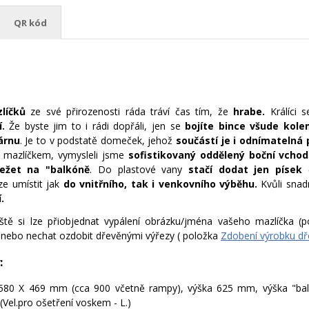
QR kód
líčků
ze své přirozenosti ráda tráví čas tím, že
hrabe.
Králíci s
í.
Že byste jim to i rádi dopřáli, jen se
bojíte bince všude kole
árnu
. Je to v podstatě domeček, jehož
součástí je i odnímatelná
m mazlíčkem, vymysleli jsme
sofistikovaný oddělený boční vchod
ežet na "balkóně
. Do plastové vany
stačí dodat jen písek
ze umístit jak
do vnitřního, tak i venkovního výběhu.
Kvůli snad
.
ště si lze přiobjednat vypálení obrázku/jména vašeho mazlíčka (
 anebo nechat ozdobit dřevěnými výřezy ( položka
Zdobení výrobku dř
:
 580 X 469 mm (cca 900 včetně rampy), výška 625 mm, výška "bal
(Vel.pro ošetření voskem - L.)