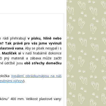
e rádi přehrabují
v písku, hlíně nebo
m? Tak právě pro vás jsme vyvinuli
 plastová vana
. Aby se písek nesypal i s
.
Mazlíček si
v naší hrabárně dokonce
či jiný materiál a zábava může začít!
né údržbě jsou
obě střechy domečku
položka
Vypálení obrázku/nápisu na náš
evěnými výřezy
).
kónu" 400 mm. Velikost plastové vany: