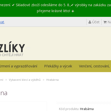
omezení. ✔ Skladové zboží odesíláme do 5. 8.,✔ výrobky na zakázku z
přejeme krásné léto! ☀️
vat
.
Účet
Ná
Krmení a vyprazdňování
Překážky a výcvik
Venčení, cestování
»
»
ení
Vybavení klecí a výběhů
Hrabárna
rna
Kód produktu:
Hrabárna