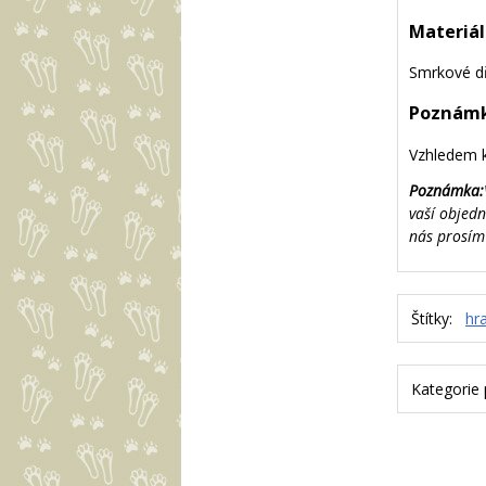
Materiál
Smrkové dř
Poznámk
Vzhledem k
Poznámka:
vaší objed
nás prosím
Štítky:
hr
Kategorie