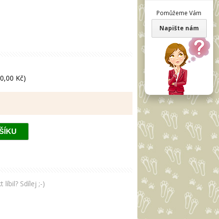
Pomůžeme Vám
Napište nám
0,00 Kč)
bil? Sdílej ;-)