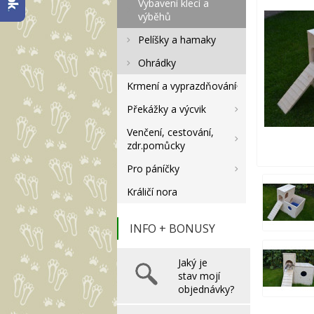
Vybavení klecí a
výběhů
Pelíšky a hamaky
Ohrádky
Krmení a vyprazdňování
Překážky a výcvik
Venčení, cestování,
zdr.pomůcky
Pro páníčky
Králičí nora
INFO + BONUSY
Jaký je
stav mojí
objednávky?