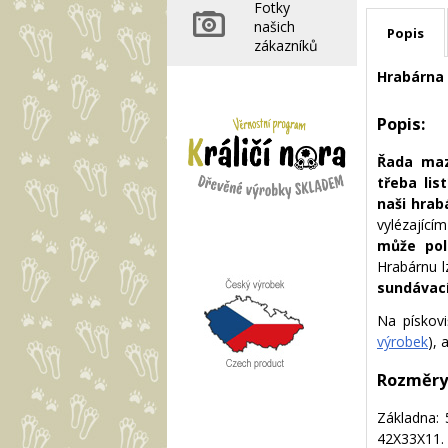
Fotky
našich
Popis
zákazníků
Hrabárna
Popis:
Řada maz
třeba list
naši hrab
vylézající
může pol
Hrabárnu l
sundávací
Na pískovi
výrobek
),
Rozměry
Základna:
42X33X11. 