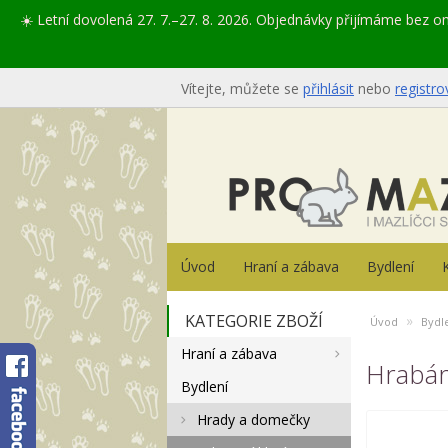
☀️ Letní dovolená 27. 7.–27. 8. 2026. Objednávky přijímáme bez 
Vítejte, můžete se
přihlásit
nebo
registro
Úvod
Hraní a zábava
Bydlení
KATEGORIE ZBOŽÍ
»
Úvod
Bydl
Hraní a zábava
Hrabá
Bydlení
Hrady a domečky