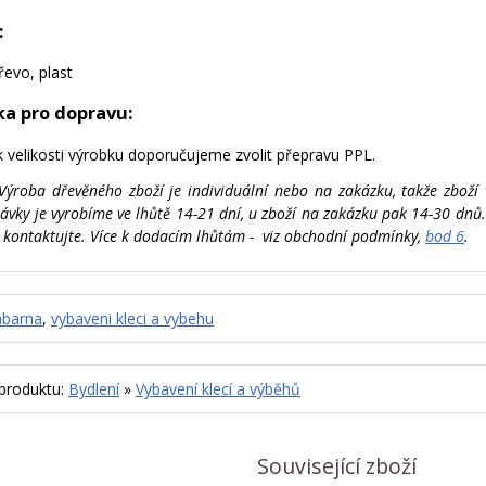
:
evo, plast
a pro dopravu:
 velikosti výrobku doporučujeme zvolit přepravu PPL.
Výroba dřevěného zboží je individuální nebo na zakázku, takže zbož
návky je vyrobíme ve lhůtě 14-21 dní, u zboží na zakázku pak 14-30 dn
 kontaktujte. Více k dodacím lhůtám - viz obchodní podmínky,
bod 6
.
abarna
,
vybaveni kleci a vybehu
 produktu:
Bydlení
»
Vybavení klecí a výběhů
Související zboží