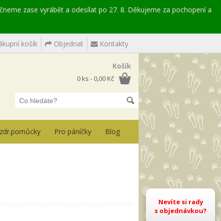
ačneme zase vyrábět a odesílat po 27. 8. Děkujeme za pochopení a
kupní košík
Objednat
Kontakty
Košík
0 ks - 0,00 Kč
, zdr.pomůcky
Pro páníčky
Blog
Nevíte si rady
s objednávkou?