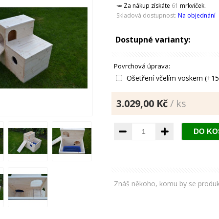
🥕 Za nákup získáte
61
mrkviček.
Skladová dostupnost:
Na objednání
Dostupné varianty:
Povrchová úprava:
Ošetření včelím voskem (+15
3.029,00 Kč
/ ks
Znáš někoho, komu by se produkt lí