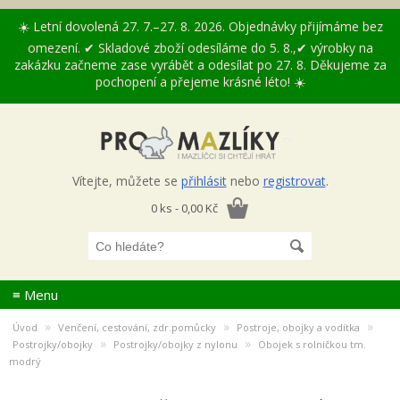
☀️ Letní dovolená 27. 7.–27. 8. 2026. Objednávky přijímáme bez
omezení. ✔ Skladové zboží odesíláme do 5. 8.,✔ výrobky na
zakázku začneme zase vyrábět a odesílat po 27. 8. Děkujeme za
pochopení a přejeme krásné léto! ☀️
Vítejte, můžete se
přihlásit
nebo
registrovat
.
0 ks - 0,00 Kč
≡ Menu
»
»
»
Úvod
Venčení, cestování, zdr.pomůcky
Postroje, obojky a vodítka
»
»
Postrojky/obojky
Postrojky/obojky z nylonu
Obojek s rolničkou tm.
modrý