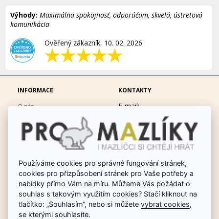
Výhody:
Maximálna spokojnosť, odporúčam, skvelá, ústretová
komunikácia
Ověřený zákazník, 10. 02. 2026
INFORMACE
KONTAKTY
E-mail:
O nás
eshop@promazliky.eu
Doprava a platba
Mobil:
728677864
Ochrana osobních údajů
po-pá 9:00-19:00
Obchodní podmínky
Messenger:
hrackynejenprousacky
Fotogalerie
Používáme cookies pro správné fungování stránek,
cookies pro přizpůsobení stránek pro Vaše potřeby a
Odstoupit od smlouvy
nabídky přímo Vám na míru. Můžeme Vás požádat o
Poradna chovu králíků
souhlas s takovým využitím cookies? Stačí kliknout na
tlačítko: „Souhlasím“, nebo si můžete
vybrat cookies
,
Dárkové poukazy
se kterými souhlasíte.