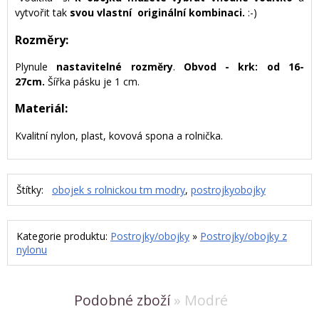
vytvořit tak
svou vlastní originální kombinaci.
:-)
Rozměry:
Plynule
nastavitelné rozměry
.
Obvod - krk: od 16-
27cm.
Šířka pásku je 1 cm.
Materiál:
Kvalitní nylon, plast, kovová spona a rolnička.
Štítky:
obojek s rolnickou tm modry
,
postrojkyobojky
Kategorie produktu:
Postrojky/obojky
»
Postrojky/obojky z
nylonu
Podobné zboží
» Modré