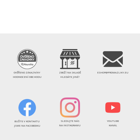
OVĚŘENO ZÁKAZNÍKY
ZBOŽÍ NA SKLADĚ
ESHOP@PROMAZLIKY.EU
HODNOCENÍ OBCHODU
HLEDÁTE JINÉ?
SLEDUJTE NÁS
YOUTUBE
BUĎTE V KONTAKTU
NA INSTAGRAMU
KANÁL
JSME NA FACEBOOKU