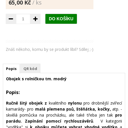
65,00 Kč
/ ks
Znáš někoho, komu by se produkt líbil? Sdílej ;-)
Popis
QR kód
Obojek s rolničkou tm. modrý
Popis:
Ručně šitý obojek
z
kvalitního
nylonu
pro drobnější zvířecí
kamarády- pro
malá plemena psů, štěňátka, kočky,
atp. -
skvělá pomůcka na procházku, ale také třeba jen tak
pro
parádu.
Zapínání pomocí rychlouzávěrů
. V kategorii
"vodítka" si
k obojku můžete vybrat vhodné vodítko
a