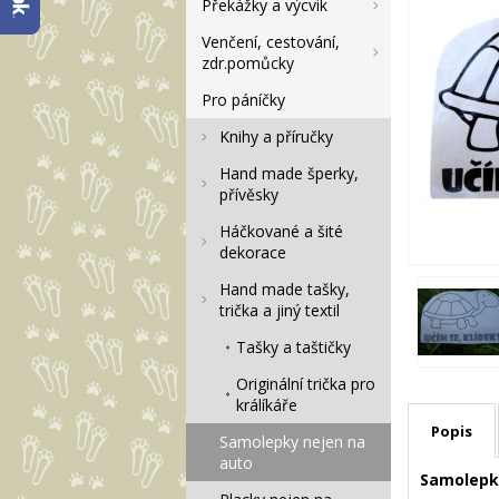
Překážky a výcvik
Venčení, cestování,
zdr.pomůcky
Pro páníčky
Knihy a příručky
Hand made šperky,
přívěsky
Háčkované a šité
dekorace
Hand made tašky,
trička a jiný textil
Tašky a taštičky
Originální trička pro
králíkáře
Popis
Samolepky nejen na
auto
Samolepka