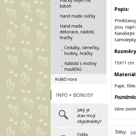
Placky nejen na
batoh
Popis:
Hand made svíčky
Představ
Hand made
jsou např.
dekorace, nádobí,
Nanášejte
hračky
Samolepky
Cedulky, rámečky,
Rozměry
hodiny, hračky
15X11 cm.
Nádobí s motivy
mazlíčků
Materiál
Králičí nora
Papír, fólie
INFO + BONUSY
Poznámk
Vámi zvole
Jaký je
stav mojí
objednávky?
Štítky:
sa
Fotky