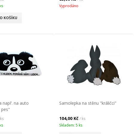
ks
Vyprodáno
O KOŠÍKU
 např. na auto
Samolepka na stěnu "králičci"
í pes"
104,00 Kč
 ks
/ ks
ks
Skladem: 5 ks