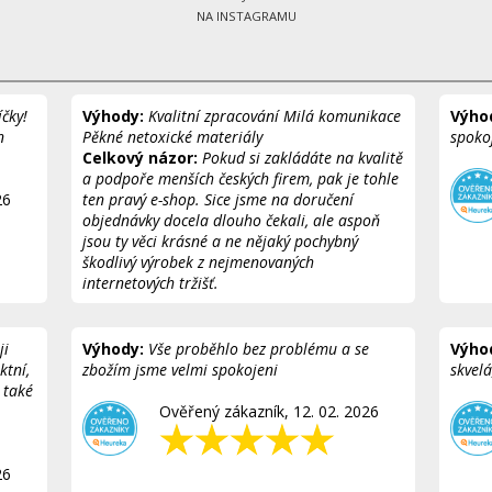
NA INSTAGRAMU
čky!
Výhody:
Kvalitní zpracování Milá komunikace
Výho
n
Pěkné netoxické materiály
spoko
Celkový názor:
Pokud si zakládáte na kvalitě
a podpoře menších českých firem, pak je tohle
26
ten pravý e-shop. Sice jsme na doručení
objednávky docela dlouho čekali, ale aspoň
jsou ty věci krásné a ne nějaký pochybný
škodlivý výrobek z nejmenovaných
internetových tržišť.
Ověřený zákazník, 18. 03. 2026
ji
Výhody:
Vše proběhlo bez problému a se
Výho
ktní,
zbožím jsme velmi spokojeni
skvel
 také
Ověřený zákazník, 12. 02. 2026
26