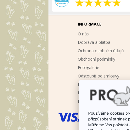
INFORMACE
O nás
Doprava a platba
Ochrana osobních údajů
Obchodní podmínky
Fotogalerie
Odstoupit od smlouvy
Poradna chovu králíků
Dárkové poukazy
Reklamace
Používáme cookies pro
přizpůsobení stránek 
Můžeme Vás požádat o