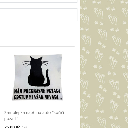
Samolepka např. na auto "kočičí
pozadí"
75,00 Kč
/ ks