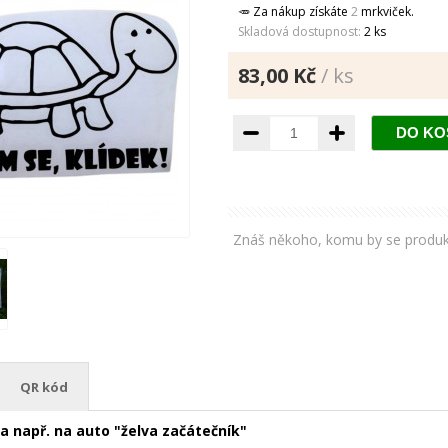
🥕 Za nákup získáte
2
mrkviček.
Skladová dostupnost:
2 ks
83,00 Kč
/ ks
Znáš někoho, komu by se produkt lí
QR kód
 např. na auto "želva začátečník"