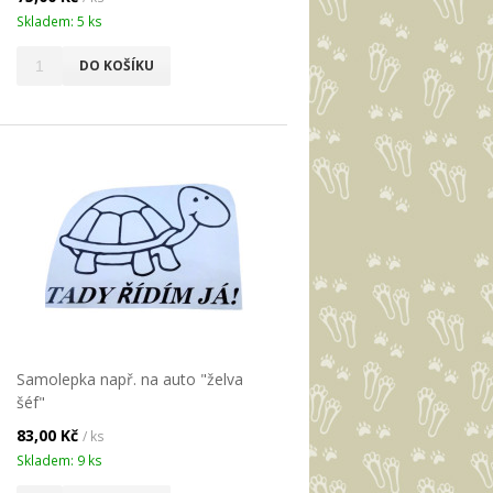
Skladem: 5 ks
DO KOŠÍKU
Samolepka např. na auto "želva
šéf"
83,00 Kč
/ ks
Skladem: 9 ks