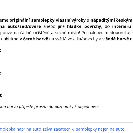
ujeme
originální samolepky vlastní výroby
s
nápaditými českými
na auto/zeď/dveře
anebo jiné
hladké povrchy,
do
interiéru 
 pouze na řádně očištěné a suché místo! Po nalepení nedoporučuj
 nabízíme
v černé barvě
na světlá vozidla/povrchy a v
šedé barvě
n
:
:
.
a:
nou barvu připište prosím do poznámky k objednávce.
molepka napr na auto zelva zacatecnik
,
samolepky nejen na auto