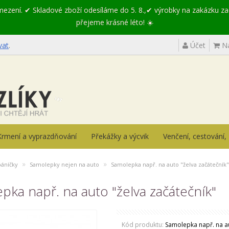
omezení. ✔ Skladové zboží odesíláme do 5. 8.,✔ výrobky na zakázku z
přejeme krásné léto! ☀️
vat
.
Účet
Ná
Krmení a vyprazdňování
Překážky a výcvik
Venčení, cestování
»
»
páníčky
Samolepky nejen na auto
Samolepka např. na auto "želva začátečník"
pka např. na auto "želva začátečník"
Kód produktu:
Samolepka např. na au