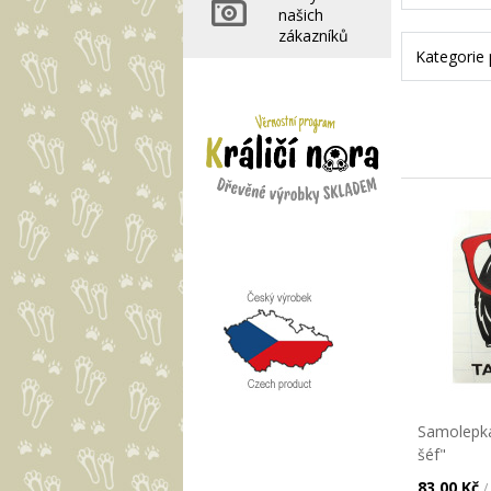
našich
zákazníků
Kategorie
Samolepka
šéf"
83,00 Kč
/