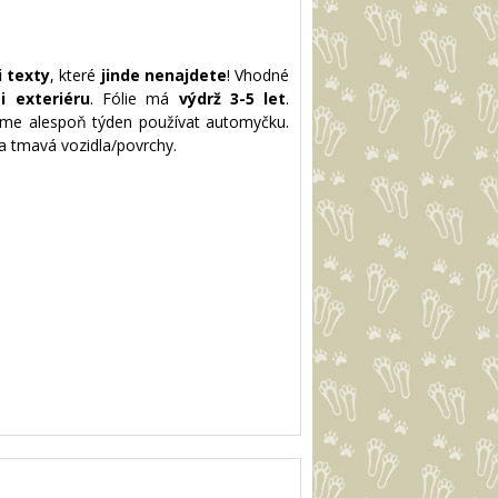
 texty
, které
jinde nenajdete
! Vhodné
i exteriéru
. Fólie má
výdrž 3-5 let
.
eme alespoň týden používat automyčku.
a tmavá vozidla/povrchy.