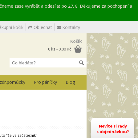
ačneme zase vyrábět a odesílat po 27. 8. Děkujeme za pochopení a
kupní košík
Objednat
Kontakty
Košík
0 ks - 0,00 Kč
, zdr.pomůcky
Pro páníčky
Blog
Nevíte si rady
s objednávkou?
to "želva začátečník"