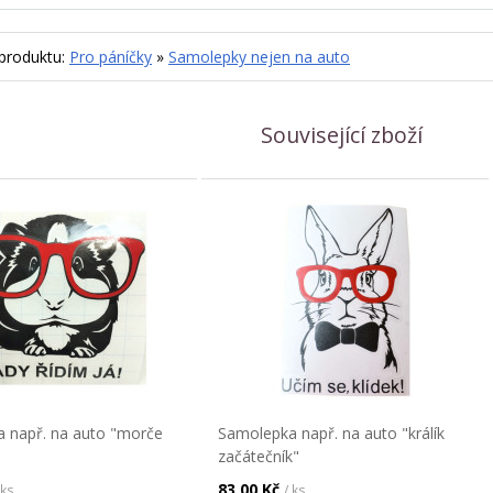
 produktu:
Pro páníčky
»
Samolepky nejen na auto
Související zboží
 např. na auto "morče
Samolepka např. na auto "králík
začátečník"
83,00 Kč
 ks
/ ks