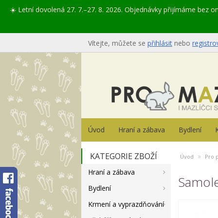
☀️ Letní dovolená 27. 7.–27. 8. 2026. Objednávky přijímáme bez 
Vítejte, můžete se
přihlásit
nebo
registro
Úvod
Hraní a zábava
Bydlení
KATEGORIE ZBOŽÍ
»
Úvod
Pro 
Hraní a zábava
Samole
Bydlení
Krmení a vyprazdňování