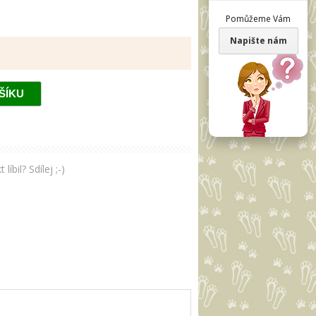
Pomůžeme Vám
Napište nám
bil? Sdílej ;-)