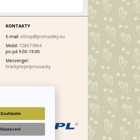
KONTAKTY
E-mail:
eshop@promazliky.eu
Mobil:
728677864
po-pá 9:00-19:00
Messenger:
hrackynejenprousacky
Souhlasím
Nastavení