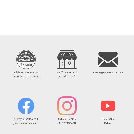
OVĚŘENO ZÁKAZNÍKY
ZBOŽÍ NA SKLADĚ
ESHOP@PROMAZLIKY.EU
HODNOCENÍ OBCHODU
HLEDÁTE JINÉ?
SLEDUJTE NÁS
YOUTUBE
BUĎTE V KONTAKTU
NA INSTAGRAMU
KANÁL
JSME NA FACEBOOKU