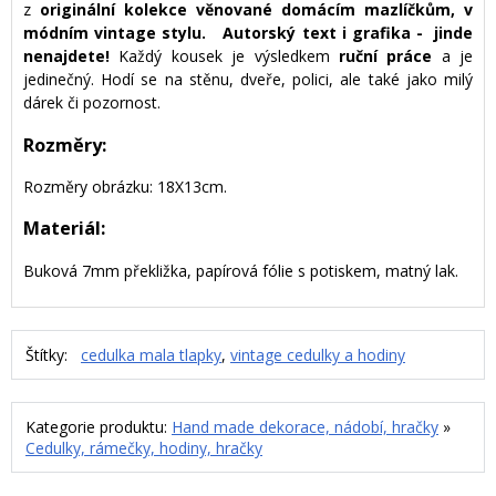
z
originální kolekce věnované domácím mazlíčkům, v
módním vintage stylu. Autorský text i grafika - jinde
nenajdete!
Každý kousek je výsledkem
ruční práce
a je
jedinečný. Hodí se na stěnu, dveře, polici, ale také jako milý
dárek či pozornost.
Rozměry:
Rozměry obrázku: 18X13cm.
Materiál:
Buková 7mm překližka, papírová fólie s potiskem, matný lak.
Štítky:
cedulka mala tlapky
,
vintage cedulky a hodiny
Kategorie produktu:
Hand made dekorace, nádobí, hračky
»
Cedulky, rámečky, hodiny, hračky