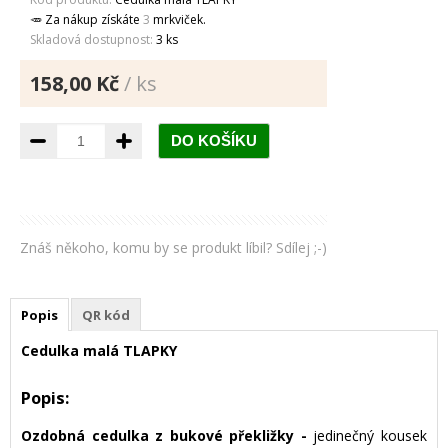
🥕 Za nákup získáte
3
mrkviček.
Skladová dostupnost:
3 ks
158,00 Kč
/ ks
Znáš někoho, komu by se produkt líbil? Sdílej ;-)
Popis
QR kód
Cedulka malá TLAPKY
Popis:
Ozdobná cedulka z bukové překližky -
jedinečný kousek