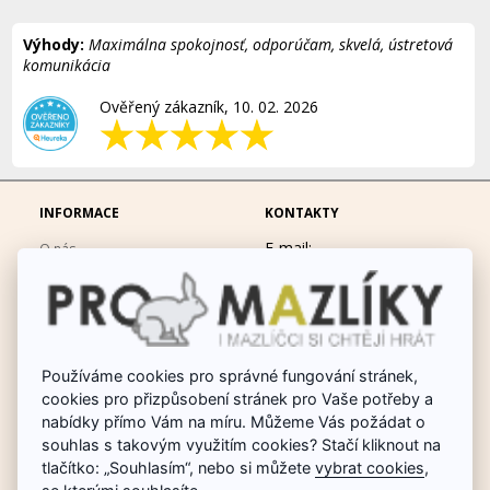
Výhody:
Maximálna spokojnosť, odporúčam, skvelá, ústretová
komunikácia
Ověřený zákazník, 10. 02. 2026
INFORMACE
KONTAKTY
E-mail:
O nás
eshop@promazliky.eu
Doprava a platba
Mobil:
728677864
Ochrana osobních údajů
po-pá 9:00-19:00
Obchodní podmínky
Messenger:
hrackynejenprousacky
Používáme cookies pro správné fungování stránek,
Fotogalerie
cookies pro přizpůsobení stránek pro Vaše potřeby a
Odstoupit od smlouvy
nabídky přímo Vám na míru. Můžeme Vás požádat o
Poradna chovu králíků
souhlas s takovým využitím cookies? Stačí kliknout na
tlačítko: „Souhlasím“, nebo si můžete
vybrat cookies
,
Dárkové poukazy