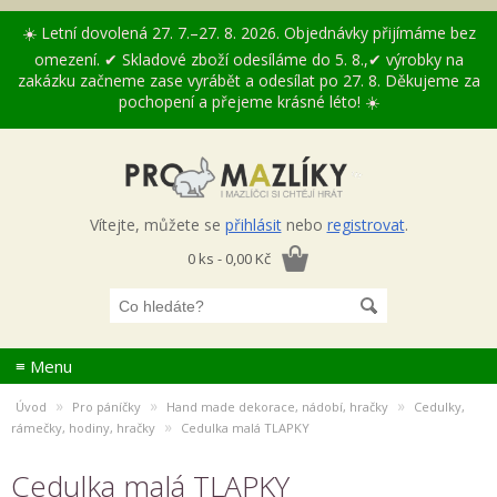
☀️ Letní dovolená 27. 7.–27. 8. 2026. Objednávky přijímáme bez
omezení. ✔ Skladové zboží odesíláme do 5. 8.,✔ výrobky na
zakázku začneme zase vyrábět a odesílat po 27. 8. Děkujeme za
pochopení a přejeme krásné léto! ☀️
Vítejte, můžete se
přihlásit
nebo
registrovat
.
0 ks - 0,00 Kč
≡ Menu
»
»
»
Úvod
Pro páníčky
Hand made dekorace, nádobí, hračky
Cedulky,
»
rámečky, hodiny, hračky
Cedulka malá TLAPKY
Cedulka malá TLAPKY