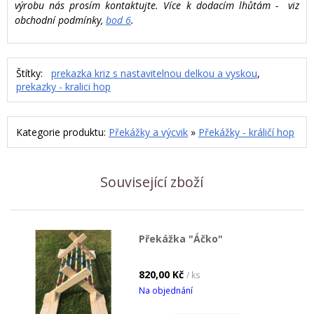
výrobu nás prosím kontaktujte. Více k dodacím lhůtám - viz
obchodní podmínky,
bod 6
.
Štítky:
prekazka kriz s nastavitelnou delkou a vyskou
,
prekazky - kralici hop
Kategorie produktu:
Překážky a výcvik
»
Překážky - králičí hop
Související zboží
Překážka "Áčko"
820,00 Kč
/ ks
Na objednání