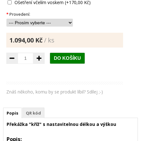
Ošetření včelím voskem (+170,00 Kč)
*
Provedení:
1.094,00 Kč
/ ks
Znáš někoho, komu by se produkt líbil? Sdílej ;-)
Popis
QR kód
Překážka "kříž" s nastavitelnou délkou a výškou
Popis: