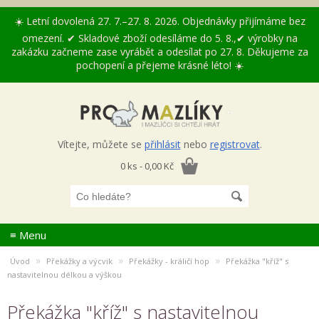
☀️ Letní dovolená 27. 7.–27. 8. 2026. Objednávky přijímáme bez
omezení. ✔ Skladové zboží odesíláme do 5. 8.,✔ výrobky na
zakázku začneme zase vyrábět a odesílat po 27. 8. Děkujeme za
pochopení a přejeme krásné léto! ☀️
Vítejte, můžete se
přihlásit
nebo
registrovat
.
0 ks - 0,00 Kč
≡ Menu
»
»
»
Úvod
Překážky a výcvik
Překážky - králičí hop
Překážka "kříž" s
nastavitelnou délkou a výškou
Překážka "kříž" s nastavitelnou