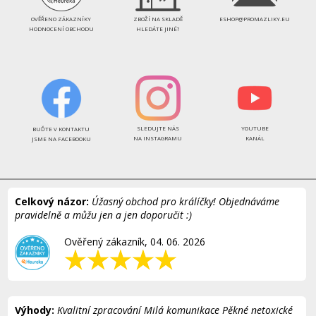
OVĚŘENO ZÁKAZNÍKY
ZBOŽÍ NA SKLADĚ
ESHOP@PROMAZLIKY.EU
HODNOCENÍ OBCHODU
HLEDÁTE JINÉ?
SLEDUJTE NÁS
YOUTUBE
BUĎTE V KONTAKTU
NA INSTAGRAMU
KANÁL
JSME NA FACEBOOKU
Celkový názor:
Úžasný obchod pro králíčky! Objednáváme
pravidelně a můžu jen a jen doporučit :)
Ověřený zákazník, 04. 06. 2026
Výhody:
Kvalitní zpracování Milá komunikace Pěkné netoxické