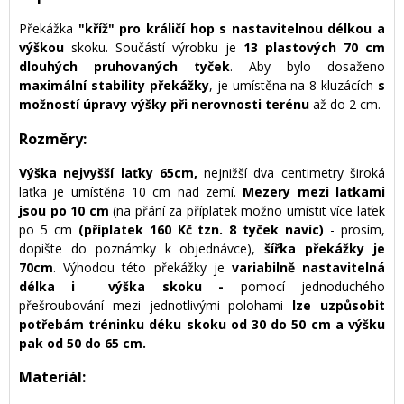
Překážka
"kříž" pro králičí hop s
nastavitelnou délkou a
výškou
skoku. Součástí výrobku je
13 plastových 70 cm
dlouhých pruhovaných tyček
. Aby bylo dosaženo
maximální stability překážky
, je umístěna na 8 kluzácích
s
možností úpravy výšky při nerovnosti terénu
až do 2 cm.
Rozměry:
Výška nejvyšší laťky 65cm,
nejnižší dva centimetry široká
laťka je umístěna 10 cm nad zemí.
Mezery mezi laťkami
jsou po 10 cm
(na přání za příplatek možno umístit více laťek
po 5 cm
(příplatek 160 Kč tzn. 8 tyček navíc)
- prosím,
dopište do poznámky k objednávce),
šířka překážky je
70cm
. Výhodou této překážky je
variabilně nastavitelná
délka i výška skoku -
pomocí jednoduchého
přešroubování mezi jednotlivými polohami
lze uzpůsobit
potřebám tréninku déku skoku od 30 do 50 cm a výšku
pak od 50 do 65 cm.
Materiál: