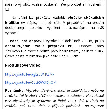
našeho výrobku včelím voskem". (Vel.pro ošetření voskem -
L.)
- Na přání lze překážku ozdobit
obrázky skákajících
králíčků
ev. nápisy na bočnicích. V případě zájmu prosím
doobjednejte položku "Vypálení obrázku/nápisu na náš
výrobek".
-
Pozn. pro dopravu
: Výrobek je delší než 70 cm, proto
doporučujeme zvolit přepravu PPL.
Doprava přes
Zásilkovnu je možná pouze jako nadrozměrný balík za 130,-.
Česká pošta minimálně jako balík L do 100 cm.
Produktové video:
https://youtu.be/agEs0WrPZMk
https://youtu.be/CLz95WSQnOM
Poznámka:
VVýroba dřevěného zboží je individuální nebo na
zakázku, takže zboží většinou nemíváme skladem. Na základě
vaší objednávky je vyrobíme ve lhůtě 14-21 dní, u zboží na
zakázku pak 14-30 dnů. V případě požadavku na expresní