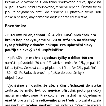
Překážka je vyrobena z kvalitního smrkového dřeva, spoje na
ní jsou z větší části šroubované, z menší lepené. Úchyty tyček
jsou z ohýbaného drátu do písmene U, plastové tyčky jsou
lehké a pružné, aby nemohlo dojít k poranění zvířátka.
Poznámky:
- POZOR!!! Při objednání TŘÍ A VÍCE KUSŮ překážek pro
králičí hop poskytujeme SLEVU VE VÝŠI 5% na všechny
tyto překážky v daném nákupu. Pro uplatnění slevy
použijte slevový kód "3xpřekážka" .
-
K překážce je
možno objednat tyčky o délce 100 cm
namísto původních 70 cm. Příplatek k ceně překážky je pak 10
Kč za tyčku. Celková cena příplatku u této překážky pak činí
130,- Kč. Požadavek prosím připište do poznámky k
objednávce.
- Vycházíme z filozofie, že
vše, s čím přicházejí do styku
zvířata, by mělo být co nejvíce přírodní,
proto překážky
nabízíme nelakované. Překážku si lze nechat na objednávku
ošetřit proti vlivům velkovního prostřed
í pro zvířata zcela
nezávadným
včelím voskem
, viz položka "Zakonzervování