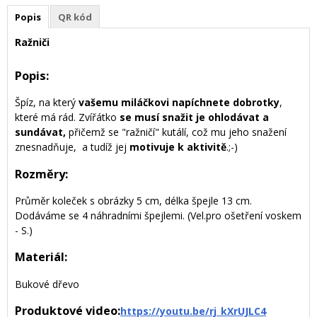
Popis
QR kód
Ražniči
Popis:
Špíz, na který
vašemu miláčkovi napíchnete dobrotky
,
které má rád. Zvířátko
se
musí snažit je ohlodávat a
sundávat,
přičemž se "ražničí" kutálí, což mu jeho snažení
znesnadňuje, a tudíž jej
motivuje k aktivitě
.;-)
Rozměry:
Průměr koleček s obrázky 5 cm, délka špejle 13 cm.
Dodáváme se 4 náhradními špejlemi. (Vel.pro ošetření voskem
- S.)
Materiál:
Bukové dřevo
Produktové video
:
https://youtu.be/rj_kXrUJLC4