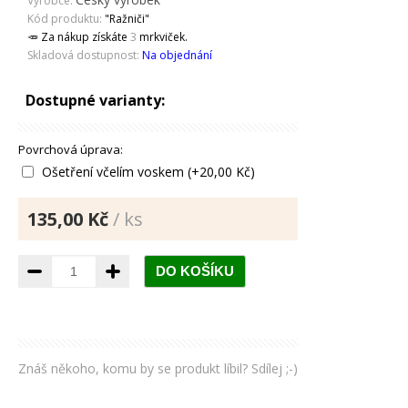
Výrobce:
Kód produktu:
"Ražniči"
🥕 Za nákup získáte
3
mrkviček.
Skladová dostupnost:
Na objednání
Dostupné varianty:
Povrchová úprava:
Ošetření včelím voskem (+20,00 Kč)
135,00 Kč
/ ks
Znáš někoho, komu by se produkt líbil? Sdílej ;-)