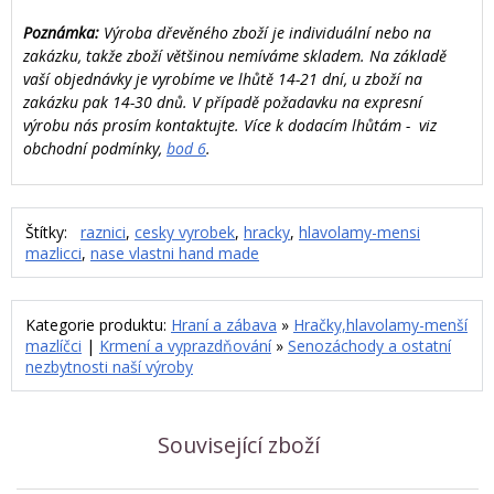
Poznámka:
Výroba dřevěného zboží je individuální nebo na
zakázku, takže zboží většinou nemíváme skladem. Na základě
vaší objednávky je vyrobíme ve lhůtě 14-21 dní, u zboží na
zakázku pak 14-30 dnů. V případě požadavku na expresní
výrobu nás prosím kontaktujte. Více k dodacím lhůtám - viz
obchodní podmínky,
bod 6
.
Štítky:
raznici
,
cesky vyrobek
,
hracky
,
hlavolamy-mensi
mazlicci
,
nase vlastni hand made
Kategorie produktu:
Hraní a zábava
»
Hračky,hlavolamy-menší
mazlíčci
|
Krmení a vyprazdňování
»
Senozáchody a ostatní
nezbytnosti naší výroby
Související zboží