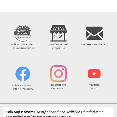
OVĚŘENO ZÁKAZNÍKY
ZBOŽÍ NA SKLADĚ
ESHOP@PROMAZLIKY.EU
HODNOCENÍ OBCHODU
HLEDÁTE JINÉ?
SLEDUJTE NÁS
YOUTUBE
BUĎTE V KONTAKTU
NA INSTAGRAMU
KANÁL
JSME NA FACEBOOKU
Celkový názor:
Úžasný obchod pro králíčky! Objednáváme
pravidelně a můžu jen a jen doporučit :)