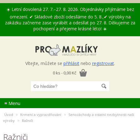
☀️ Letní dovolená 27. 7.–27. 8. 2026. Objednávky přijímáme bez
omezení. ✔ Skladové zboží odesíláme do 5. 8.,✔ výrobky na
zakázku začneme zase vyrábět a odesílat po 27. 8. Děkujeme za
pochopení a přejeme krásné léto! ☀️
Vítejte, můžete se
přihlásit
nebo
registrovat
.
0 ks - 0,00 Kč
≡ Menu
»
»
Úvod
Krmení a vyprazdňování
Senozáchody a ostatní nezbytnosti naší
»
výroby
Ražniči
Ražniči