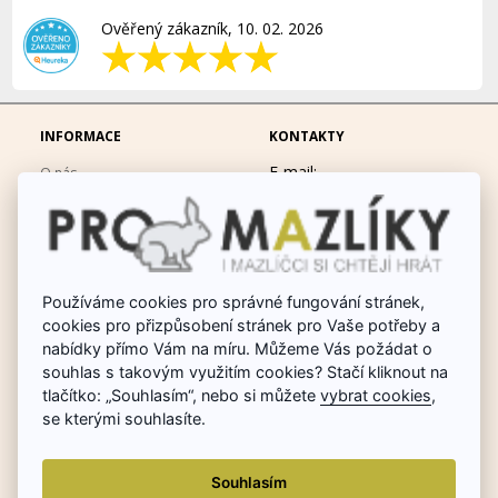
Ověřený zákazník, 10. 02. 2026
INFORMACE
KONTAKTY
E-mail:
O nás
eshop@promazliky.eu
Doprava a platba
Mobil:
728677864
Ochrana osobních údajů
po-pá 9:00-19:00
Obchodní podmínky
Messenger:
hrackynejenprousacky
Používáme cookies pro správné fungování stránek,
Fotogalerie
cookies pro přizpůsobení stránek pro Vaše potřeby a
Odstoupit od smlouvy
nabídky přímo Vám na míru. Můžeme Vás požádat o
Poradna chovu králíků
souhlas s takovým využitím cookies? Stačí kliknout na
tlačítko: „Souhlasím“, nebo si můžete
vybrat cookies
,
Dárkové poukazy
se kterými souhlasíte.
Reklamace
Souhlasím