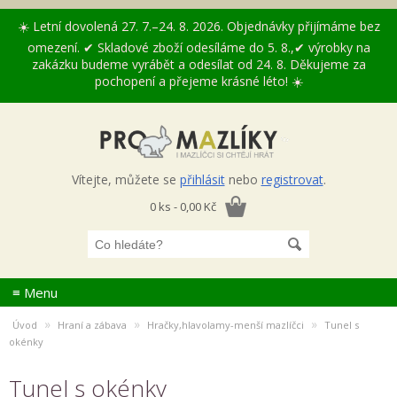
☀️ Letní dovolená 27. 7.–24. 8. 2026. Objednávky přijímáme bez
omezení. ✔ Skladové zboží odesíláme do 5. 8.,✔ výrobky na
zakázku budeme vyrábět a odesílat od 24. 8. Děkujeme za
pochopení a přejeme krásné léto! ☀️
Vítejte, můžete se
přihlásit
nebo
registrovat
.
0 ks - 0,00 Kč
≡ Menu
»
»
»
Úvod
Hraní a zábava
Hračky,hlavolamy-menší mazlíčci
Tunel s
okénky
Tunel s okénky