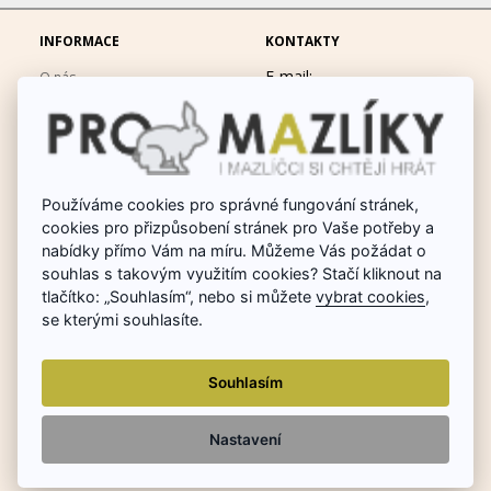
INFORMACE
KONTAKTY
E-mail:
O nás
eshop@promazliky.eu
Doprava a platba
Mobil:
728677864
Ochrana osobních údajů
po-pá 9:00-19:00
Obchodní podmínky
Messenger:
hrackynejenprousacky
Používáme cookies pro správné fungování stránek,
Fotogalerie
cookies pro přizpůsobení stránek pro Vaše potřeby a
Odstoupit od smlouvy
nabídky přímo Vám na míru. Můžeme Vás požádat o
Poradna chovu králíků
souhlas s takovým využitím cookies? Stačí kliknout na
tlačítko: „Souhlasím“, nebo si můžete
vybrat cookies
,
Dárkové poukazy
se kterými souhlasíte.
Reklamace
Souhlasím
Nastavení