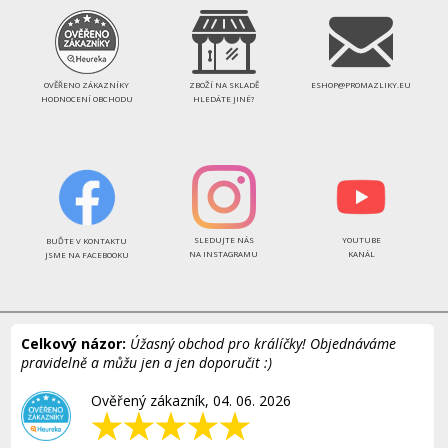
OVĚŘENO ZÁKAZNÍKY
ZBOŽÍ NA SKLADĚ
ESHOP@PROMAZLIKY.EU
HODNOCENÍ OBCHODU
HLEDÁTE JINÉ?
SLEDUJTE NÁS
YOUTUBE
BUĎTE V KONTAKTU
NA INSTAGRAMU
KANÁL
JSME NA FACEBOOKU
Celkový názor:
Úžasný obchod pro králíčky! Objednáváme
pravidelně a můžu jen a jen doporučit :)
Ověřený zákazník, 04. 06. 2026