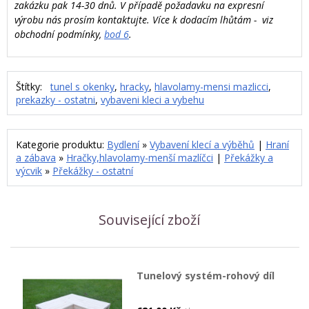
zakázku pak 14-30 dnů. V případě požadavku na expresní
výrobu nás prosím kontaktujte. Více k dodacím lhůtám - viz
obchodní podmínky,
bod 6
.
Štítky:
tunel s okenky
,
hracky
,
hlavolamy-mensi mazlicci
,
prekazky - ostatni
,
vybaveni kleci a vybehu
Kategorie produktu:
Bydlení
»
Vybavení klecí a výběhů
|
Hraní
a zábava
»
Hračky,hlavolamy-menší mazlíčci
|
Překážky a
výcvik
»
Překážky - ostatní
Související zboží
Tunelový systém-rohový díl