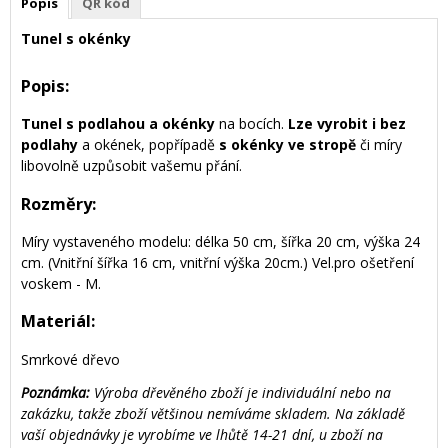
Popis
QR kód
Tunel s okénky
Popis:
Tunel s podlahou a okénky
na bocích.
Lze vyrobit i bez
podlahy
a okének, popřípadě
s okénky ve stropě
či míry
libovolně uzpůsobit vašemu přání.
Rozměry:
Míry vystaveného modelu: délka 50 cm, šířka 20 cm, výška 24
cm. (Vnitřní šířka 16 cm, vnitřní výška 20cm.) Vel.pro ošetření
voskem - M.
Materiál:
Smrkové dřevo
Poznámka:
Výroba dřevěného zboží je individuální nebo na
zakázku, takže zboží většinou nemíváme skladem. Na základě
vaší objednávky je vyrobíme ve lhůtě 14-21 dní, u zboží na