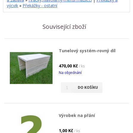
výcvik
»
Překážky - ostatní
Související zboží
Tunelový systém-rovný díl
470,00 Kč
/ ks
Na objednání
DO KOŠÍKU
Výrobek na přání
1,00 Kč
/ ks