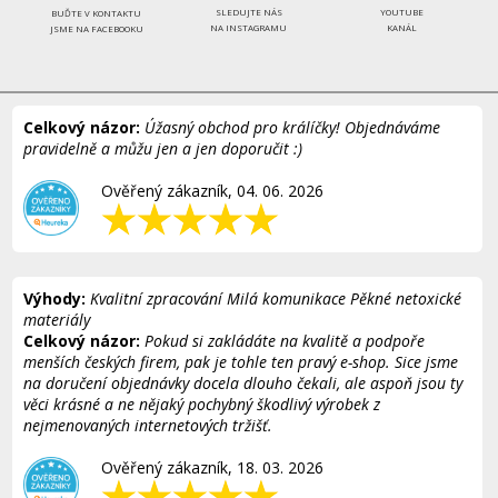
SLEDUJTE NÁS
YOUTUBE
BUĎTE V KONTAKTU
NA INSTAGRAMU
KANÁL
JSME NA FACEBOOKU
Celkový názor:
Úžasný obchod pro králíčky! Objednáváme
pravidelně a můžu jen a jen doporučit :)
Ověřený zákazník, 04. 06. 2026
Výhody:
Kvalitní zpracování Milá komunikace Pěkné netoxické
materiály
Celkový názor:
Pokud si zakládáte na kvalitě a podpoře
menších českých firem, pak je tohle ten pravý e-shop. Sice jsme
na doručení objednávky docela dlouho čekali, ale aspoň jsou ty
věci krásné a ne nějaký pochybný škodlivý výrobek z
nejmenovaných internetových tržišť.
Ověřený zákazník, 18. 03. 2026