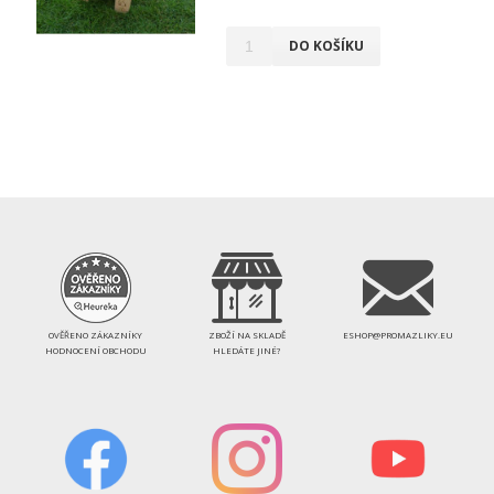
DO KOŠÍKU
OVĚŘENO ZÁKAZNÍKY
ZBOŽÍ NA SKLADĚ
ESHOP@PROMAZLIKY.EU
HODNOCENÍ OBCHODU
HLEDÁTE JINÉ?