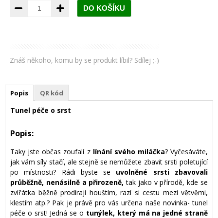
Znáš někoho, komu by se produkt líbil? Sdílej ;-)
Popis
QR kód
Tunel péče o srst
Popis:
Taky jste občas zoufalí z
línání svého miláčka
? Vyčesáváte,
jak vám síly stačí, ale stejně se nemůžete zbavit srsti poletující
po místnosti? Rádi byste se
uvolněné srsti zbavovali
průběžně, nenásilně a přirozeně,
tak jako v přírodě, kde se
zvířátka běžně prodírají houštím, razí si cestu mezi větvěmi,
klestím atp.? Pak je právě pro vás určena naše novinka- tunel
péče o srst! Jedná se o
tunýlek, který má na jedné straně