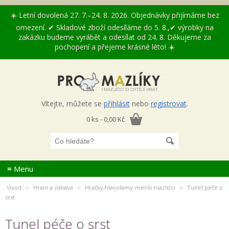
☀️ Letní dovolená 27. 7.–24. 8. 2026. Objednávky přijímáme bez
omezení. ✔ Skladové zboží odesíláme do 5. 8.,✔ výrobky na
zakázku budeme vyrábět a odesílat od 24. 8. Děkujeme za
pochopení a přejeme krásné léto! ☀️
Vítejte, můžete se
přihlásit
nebo
registrovat
.
0 ks - 0,00 Kč
≡ Menu
»
»
»
Úvod
Hraní a zábava
Hračky,hlavolamy-menší mazlíčci
Tunel péče o
srst
Tunel péče o srst