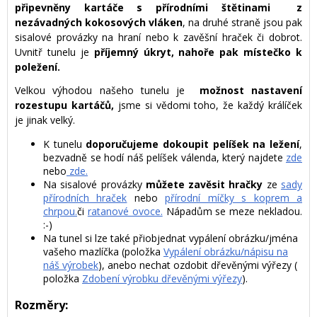
připevněny kartáče s přírodními štětinami z
nezávadných kokosových vláken
, na druhé straně jsou pak
sisalové provázky na hraní nebo k zavěšní hraček či dobrot.
Uvnitř tunelu je
příjemný úkryt, nahoře pak místečko k
poležení.
Velkou výhodou našeho tunelu je
možnost nastavení
rozestupu kartáčů,
jsme si vědomi toho, že každý králíček
je jinak velký.
K tunelu
doporučujeme dokoupit pelíšek na ležení
,
bezvadně se hodí náš pelíšek válenda, který najdete
zde
nebo
zde.
Na sisalové provázky
můžete zavěsit hračky
ze
sady
přírodních hraček
nebo
přírodní míčky s koprem a
chrpou.
či
ratanové ovoce.
Nápadům se meze nekladou.
:-)
Na tunel si lze také přiobjednat vypálení obrázku/jména
vašeho mazlíčka (položka
Vypálení obrázku/nápisu na
náš výrobek
), anebo nechat ozdobit dřevěnými výřezy (
položka
Zdobení výrobku dřevěnými výřezy
).
Rozměry: