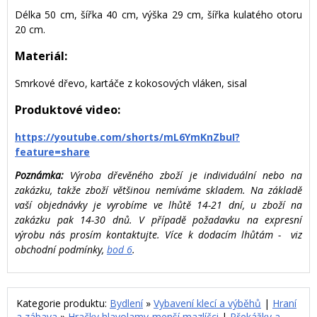
Délka 50 cm, šířka 40 cm, výška 29 cm, šířka kulatého otoru
20 cm.
Materiál:
Smrkové dřevo, kartáče z kokosových vláken, sisal
Produktové video:
https://youtube.com/shorts/mL6YmKnZbuI?
feature=share
Poznámka:
Výroba dřevěného zboží je individuální nebo na
zakázku, takže zboží většinou nemíváme skladem. Na základě
vaší objednávky je vyrobíme ve lhůtě 14-21 dní, u zboží na
zakázku pak 14-30 dnů. V případě požadavku na expresní
výrobu nás prosím kontaktujte. Více k dodacím lhůtám - viz
obchodní podmínky,
bod 6
.
Kategorie produktu:
Bydlení
»
Vybavení klecí a výběhů
|
Hraní
a zábava
»
Hračky,hlavolamy-menší mazlíčci
|
Překážky a