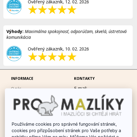
Ověřený zákazník, 12. 02. 2026
Výhody:
Maximálna spokojnosť, odporúčam, skvelá, ústretová
komunikácia
Ověřený zákazník, 10. 02. 2026
INFORMACE
KONTAKTY
E-mail:
O nás
eshop@promazliky.eu
Doprava a platba
Mobil:
728677864
Ochrana osobních údajů
po-pá 9:00-19:00
Obchodní podmínky
Messenger:
hrackynejenprousacky
Používáme cookies pro správné fungování stránek,
Fotogalerie
cookies pro přizpůsobení stránek pro Vaše potřeby a
Odstoupit od smlouvy
nabídky přímo Vám na míru. Můžeme Vás požádat o