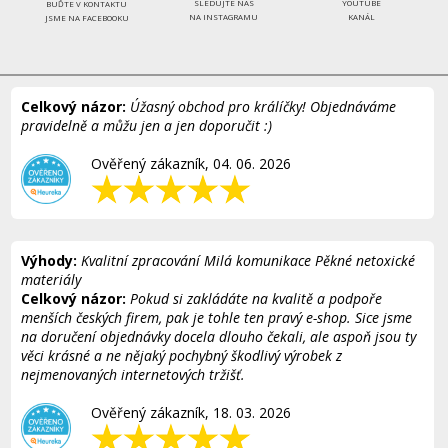
SLEDUJTE NÁS
YOUTUBE
BUĎTE V KONTAKTU
NA INSTAGRAMU
KANÁL
JSME NA FACEBOOKU
Celkový názor:
Úžasný obchod pro králíčky! Objednáváme
pravidelně a můžu jen a jen doporučit :)
Ověřený zákazník, 04. 06. 2026
Výhody:
Kvalitní zpracování Milá komunikace Pěkné netoxické
materiály
Celkový názor:
Pokud si zakládáte na kvalitě a podpoře
menších českých firem, pak je tohle ten pravý e-shop. Sice jsme
na doručení objednávky docela dlouho čekali, ale aspoň jsou ty
věci krásné a ne nějaký pochybný škodlivý výrobek z
nejmenovaných internetových tržišť.
Ověřený zákazník, 18. 03. 2026