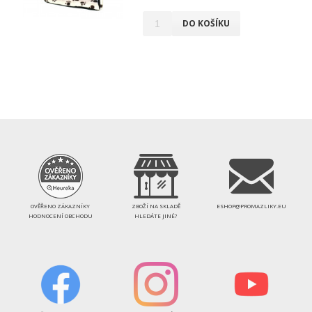
DO KOŠÍKU
OVĚŘENO ZÁKAZNÍKY
ZBOŽÍ NA SKLADĚ
ESHOP@PROMAZLIKY.EU
HODNOCENÍ OBCHODU
HLEDÁTE JINÉ?