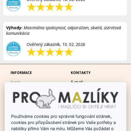
Výhody:
Maximálna spokojnosť, odporúčam, skvelá, ústretová
komunikácia
Ověřený zákazník, 10. 02. 2026
INFORMACE
KONTAKTY
E-mail:
O nás
eshop@promazliky.eu
Doprava a platba
Mobil:
728677864
Ochrana osobních údajů
po-pá 9:00-19:00
Obchodní podmínky
Messenger:
hrackynejenprousacky
Používáme cookies pro správné fungování stránek,
Fotogalerie
cookies pro přizpůsobení stránek pro Vaše potřeby a
Odstoupit od smlouvy
nabídky přímo Vám na míru. Můžeme Vás požádat o