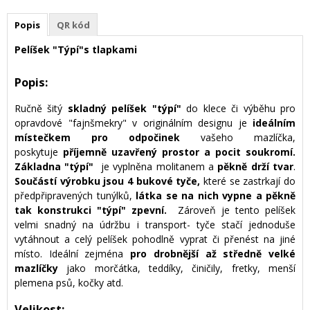
Popis
QR kód
Pelíšek "Týpí"s tlapkami
Popis:
Ručně šitý
skladný pelíšek "týpí"
do klece či výběhu pro
opravdové "fajnšmekry" v originálním designu je
ideálním
místečkem pro odpočinek
vašeho mazlíčka,
poskytuje
příjemně uzavřený prostor a pocit soukromí.
Základna "týpí"
je vyplněna molitanem a
pěkně drží tvar
.
Součástí výrobku jsou 4 bukové tyče,
které se zastrkají do
předpřipravených tunýlků,
látka se na nich vypne a pěkně
tak konstrukci "týpí" zpevní.
Zároveň je tento pelíšek
velmi snadný na údržbu i transport- tyče stačí jednoduše
vytáhnout a celý pelíšek pohodlně vyprat či přenést na jiné
místo. Ideální zejména
pro drobnější až středně velké
mazlíčky
jako morčátka, teddíky, činičily, fretky, menší
plemena psů, kočky atd.
Velikost: