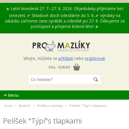
☀️ Letní dovolená 27. 7.–27. 8. 2026. Objednávky přijímáme bez
omezení. ✔ Skladové zboží odesíláme do 5. 8.,✔ výrobky na
zakázku začneme zase vyrábět a odesílat po 27. 8. Děkujeme za
pochopení a přejeme krásné léto! ☀️
Vítejte, můžete se
přihlásit
nebo
registrovat
.
0 ks - 0,00 Kč
≡ Menu
»
»
»
Úvod
Bydlení
Pelíšky a hamaky
Pelíšek "Týpí"s tlapkami
Pelíšek "Týpí"s tlapkami