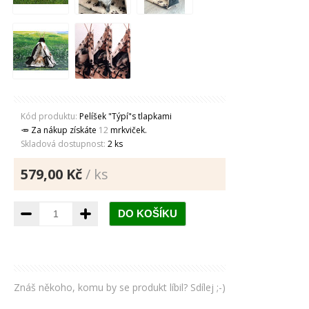
Kód produktu:
Pelíšek "Týpí"s tlapkami
🥕 Za nákup získáte
12
mrkviček.
Skladová dostupnost:
2 ks
579,00 Kč
/ ks
Znáš někoho, komu by se produkt líbil? Sdílej ;-)