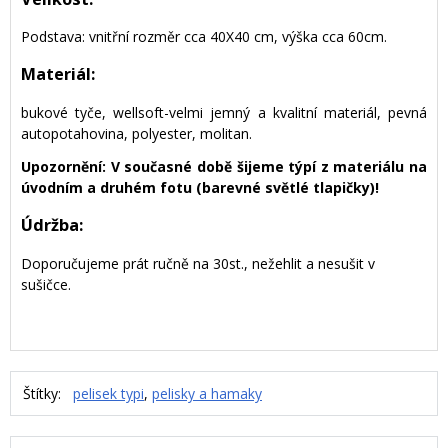
Podstava: vnitřní rozměr cca 40X40 cm, výška cca 60cm.
Materiál:
bukové tyče, wellsoft-velmi jemný a kvalitní materiál, pevná
autopotahovina, polyester, molitan.
Upozornění: V současné době šijeme týpí z materiálu na
úvodním a druhém fotu (barevné světlé tlapičky)!
Údržba:
Doporučujeme prát ručně na 30st., nežehlit a nesušit v
sušičce.
Štítky:
pelisek typi
,
pelisky a hamaky