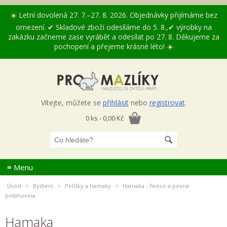
☀️ Letní dovolená 27. 7.–27. 8. 2026. Objednávky přijímáme bez
omezení. ✔ Skladové zboží odesíláme do 5. 8.,✔ výrobky na
zakázku začneme zase vyrábět a odesílat po 27. 8. Děkujeme za
pochopení a přejeme krásné léto! ☀️
Vítejte, můžete se
přihlásit
nebo
registrovat
.
0 ks - 0,00 Kč
≡ Menu
»
»
»
Úvod
Bydlení
Pelíšky a hamaky
Hamaka - fleece a pevná
potahovina
Hamaka