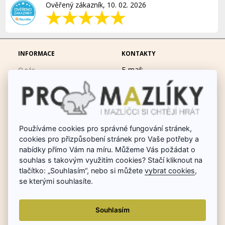
Ověřený zákazník, 10. 02. 2026
INFORMACE
KONTAKTY
E-mail:
O nás
eshop@promazliky.eu
Doprava a platba
Mobil:
728677864
Ochrana osobních údajů
po-pá 9:00-19:00
Obchodní podmínky
Messenger:
hrackynejenprousacky
Používáme cookies pro správné fungování stránek,
Fotogalerie
cookies pro přizpůsobení stránek pro Vaše potřeby a
Odstoupit od smlouvy
nabídky přímo Vám na míru. Můžeme Vás požádat o
Poradna chovu králíků
souhlas s takovým využitím cookies? Stačí kliknout na
tlačítko: „Souhlasím“, nebo si můžete
vybrat cookies
,
Dárkové poukazy
se kterými souhlasíte.
Reklamace
Souhlasím