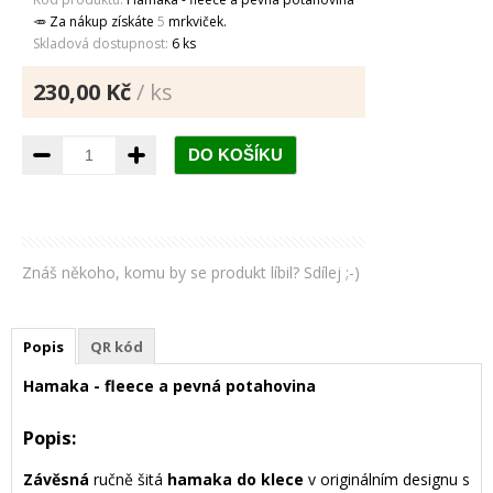
🥕 Za nákup získáte
5
mrkviček.
Skladová dostupnost:
6 ks
230,00 Kč
/ ks
Znáš někoho, komu by se produkt líbil? Sdílej ;-)
Popis
QR kód
Hamaka - fleece a pevná potahovina
Popis:
Závěsná
ručně šitá
hamaka do klece
v originálním designu s