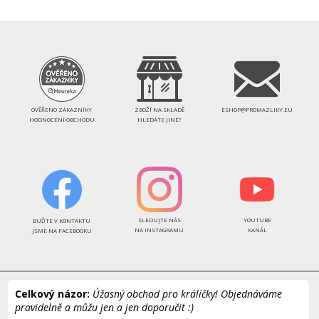
OVĚŘENO ZÁKAZNÍKY
ZBOŽÍ NA SKLADĚ
ESHOP@PROMAZLIKY.EU
HODNOCENÍ OBCHODU
HLEDÁTE JINÉ?
SLEDUJTE NÁS
YOUTUBE
BUĎTE V KONTAKTU
NA INSTAGRAMU
KANÁL
JSME NA FACEBOOKU
Celkový názor:
Úžasný obchod pro králíčky! Objednáváme
pravidelně a můžu jen a jen doporučit :)