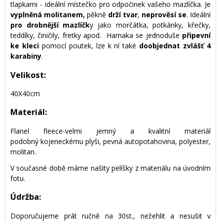
tlapkami - ideální místečko pro odpočinek vašeho mazlíčka. Je
vyplněná molitanem,
pěkně
drží tvar
,
neprověsí se
. Ideální
pro drobnější mazlíčk
y jako morčátka, potkánky, křečky,
teddíky, činičily, fretky apod. Hamaka se jednoduše
připevní
ke kleci
pomocí poutek, lze k ní také
doobjednat zvlášť 4
karabiny
.
Velikost:
40X40cm
Materiál:
Flanel fleece-velmi jemný a kvalitní materiál
podobný kojeneckému plyši, pevná autopotahovina, polyester,
molitan.
V současné době máme našity pelíšky z materiálu na úvodním
fotu.
Údržba:
Doporučujeme prát ručně na 30st., nežehlit a nesušit v