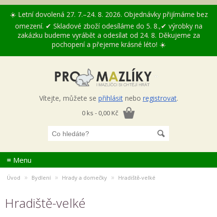
☀️ Letní dovolená 27. 7.–24. 8. 2026. Objednávky přijímáme bez
omezení. ✔ Skladové zboží odesíláme do 5. 8.,✔ výrobky na
zakázku budeme vyrábět a odesílat od 24. 8. Děkujeme za
pochopení a přejeme krásné léto! ☀️
Vítejte, můžete se
přihlásit
nebo
registrovat
.
0 ks - 0,00 Kč
≡ Menu
»
»
»
Úvod
Bydlení
Hrady a domečky
Hradiště-velké
Hradiště-velké