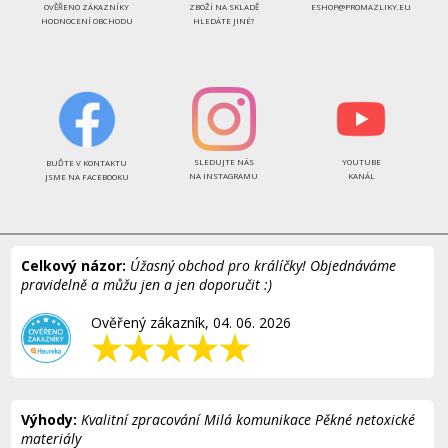
OVĚŘENO ZÁKAZNÍKY
ZBOŽÍ NA SKLADĚ
ESHOP@PROMAZLIKY.EU
HODNOCENÍ OBCHODU
HLEDÁTE JINÉ?
SLEDUJTE NÁS
YOUTUBE
BUĎTE V KONTAKTU
NA INSTAGRAMU
KANÁL
JSME NA FACEBOOKU
Celkový názor:
Úžasný obchod pro králíčky! Objednáváme
pravidelně a můžu jen a jen doporučit :)
Ověřený zákazník, 04. 06. 2026
Výhody:
Kvalitní zpracování Milá komunikace Pěkné netoxické
materiály