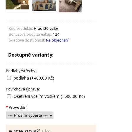
Kód produktu:
Hradiště-velké
Bonusové body za nákup:
124
Skladová dostupnost:
Na objednání
Dostupné varianty:
Podlahy/střechy:
podlaha (+400,00 Kč)
Povrchová úprava:
Ošetření včelím voskem (+500,00 Kč)
*
Provedení:
6.226,00 Kč
/ ks