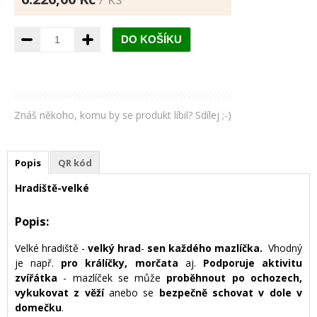
Znáš někoho, komu by se produkt líbil? Sdílej ;-)
Popis
QR kód
Hradiště-velké
Popis:
Velké hradiště -
velký hrad
-
sen každého mazlíčka.
Vhodný
je např.
pro králíčky, morčata
aj.
Podporuje aktivitu
zvířátka
- mazlíček se může
proběhnout po ochozech,
vykukovat z věží
anebo se
bezpečně schovat v dole v
domečku
.