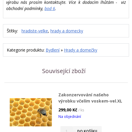
výrobu nás prosím kontaktujte. Více k dodacím lhůtám - viz
obchodní podmínky,
bod 6
.
Štítky:
hradiste-velke
,
hrady a domecky
Kategorie produktu:
Bydlení
»
Hrady a domečky
Související zboží
Zakonzervování našeho
výrobku včelím voskem-vel.XL
299,00 Kč
/ ks
Na objednání
DO KOŠÍKU