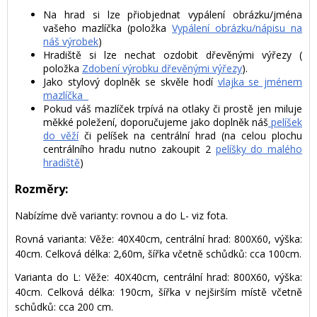
Na hrad si lze přiobjednat vypálení obrázku/jména
vašeho mazlíčka (položka
Vypálení obrázku/nápisu na
náš výrobek
)
Hradiště si lze nechat ozdobit dřevěnými výřezy (
položka
Zdobení výrobku dřevěnými výřezy
).
Jako stylový doplněk se skvěle hodí
vlajka se jménem
mazlíčka
Pokud váš mazlíček trpívá na otlaky či prostě jen miluje
měkké poležení, doporučujeme jako doplněk náš
pelíšek
do věží
či pelíšek na centrální hrad (na celou plochu
centrálního hradu nutno zakoupit 2
pelíšky do malého
hradiště
)
Rozměry:
Nabízíme dvě varianty: rovnou a do L- viz fota.
Rovná varianta: Věže: 40X40cm, centrální hrad: 800X60, výška:
40cm. Celková délka: 2,60m, šířka včetně schůdků: cca 100cm.
Varianta do L: Věže: 40X40cm, centrální hrad: 800X60, výška:
40cm. Celková délka: 190cm, šířka v nejširším místě včetně
schůdků: cca 200 cm.