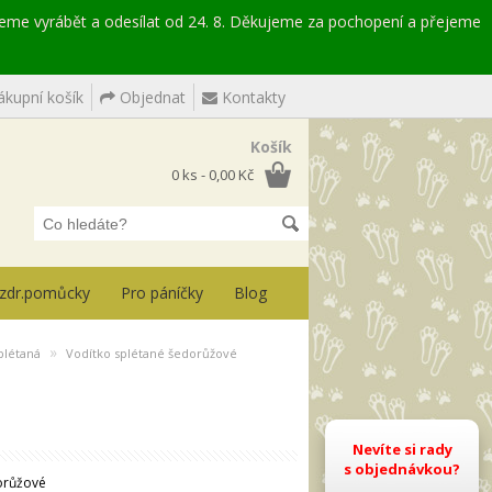
deme vyrábět a odesílat od 24. 8. Děkujeme za pochopení a přejeme
kupní košík
Objednat
Kontakty
Košík
0 ks - 0,00 Kč
, zdr.pomůcky
Pro páníčky
Blog
»
plétaná
Vodítko splétané šedorůžové
Nevíte si rady
s objednávkou?
orůžové