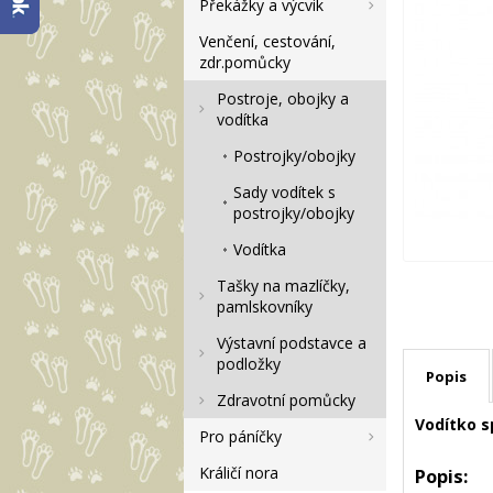
Překážky a výcvik
Venčení, cestování,
zdr.pomůcky
Postroje, obojky a
vodítka
Postrojky/obojky
Sady vodítek s
postrojky/obojky
Vodítka
Tašky na mazlíčky,
pamlskovníky
Výstavní podstavce a
podložky
Popis
Zdravotní pomůcky
Vodítko s
Pro páníčky
Králičí nora
Popis: