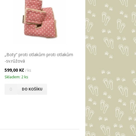
„Boty“ proti otlakům proti otlakům
-sv.růžová
599,00 Kč
/ ks
Skladem: 2 ks
DO KOŠÍKU