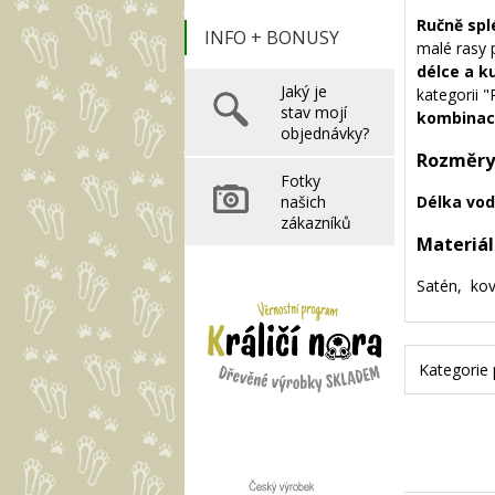
Ručně spl
INFO + BONUSY
malé rasy 
délce a k
Jaký je
kategorii "
stav mojí
kombinac
objednávky?
Rozměry
Fotky
našich
Délka vod
zákazníků
Materiál
Satén, kov
Kategorie