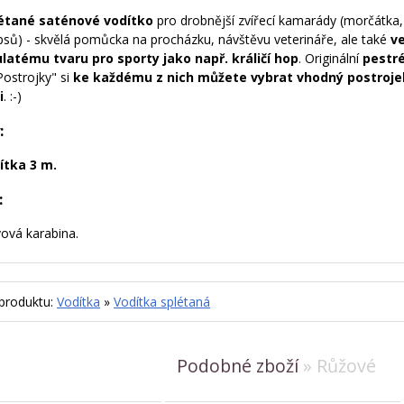
étané saténové vodítko
pro drobnější zvířecí kamarády (morčátka, 
psů) - skvělá pomůcka na procházku, návštěvu veterináře, ale také
v
ulatému tvaru pro sporty jako např. králičí hop
. Originální
pestr
Postrojky" si
ke každému z nich můžete vybrat vhodný postroje
i
. :-)
:
ítka 3 m.
:
ová karabina.
 produktu:
Vodítka
»
Vodítka splétaná
Podobné zboží
» Růžové