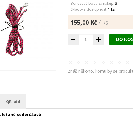
Bonusové body za nákup:
3
Skladová dostupnost:
1 ks
155,00 Kč
/ ks
Znáš někoho, komu by se produkt líb
QR kód
plétané šedorůžové