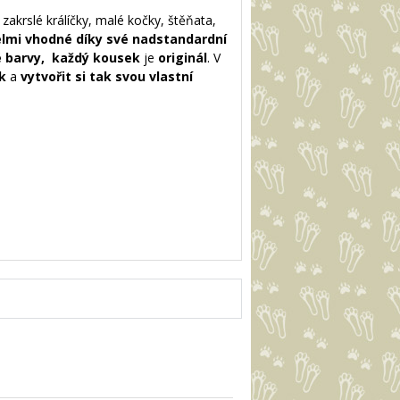
zakrslé králíčky, malé kočky, štěňata,
elmi vhodné díky své nadstandardní
é barvy,
ka
ždý kousek
je
originál
. V
k
a
vytvořit si tak svou vlastní