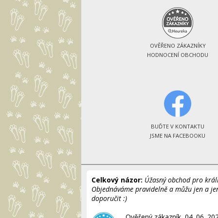
OVĚŘENO ZÁKAZNÍKY
HODNOCENÍ OBCHODU
BUĎTE V KONTAKTU
JSME NA FACEBOOKU
Celkový názor:
Úžasný obchod pro králí
Objednáváme pravidelně a můžu jen a je
doporučit :)
Ověřený zákazník, 04. 06. 20