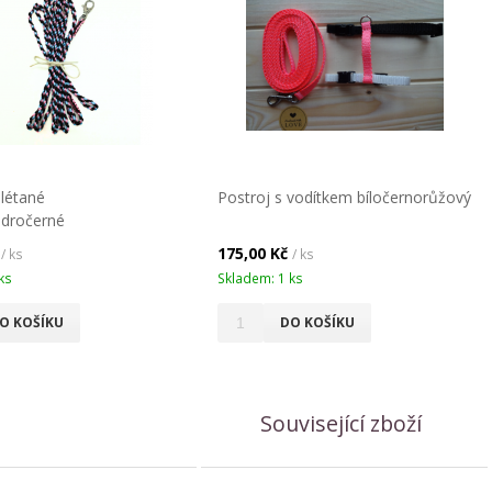
plétané
Postroj s vodítkem bíločernorůžový
dročerné
č
175,00 Kč
/ ks
/ ks
ks
Skladem: 1 ks
O KOŠÍKU
DO KOŠÍKU
Související zboží