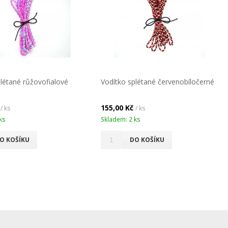
létané růžovofialové
Vodítko splétané červenobíločerné
č
155,00 Kč
/ ks
/ ks
ks
Skladem: 2 ks
O KOŠÍKU
DO KOŠÍKU