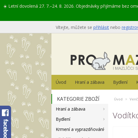
☀️ Letní dovolená 27. 7.–24. 8. 2026. Objednávky přijímáme bez o
Vítejte, můžete se
přihlásit
nebo
registro
Úvod
Hraní a zábava
Bydlení
KATEGORIE ZBOŽÍ
»
Úvod
Venč
Hraní a zábava
Vodítk
Bydlení
Krmení a vyprazdňování