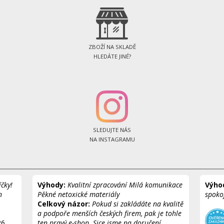
ZBOŽÍ NA SKLADĚ
HLEDÁTE JINÉ?
SLEDUJTE NÁS
NA INSTAGRAMU
čky!
Výhody:
Kvalitní zpracování Milá komunikace
Výho
n
Pěkné netoxické materiály
spoko
Celkový názor:
Pokud si zakládáte na kvalitě
a podpoře menších českých firem, pak je tohle
26
ten pravý e-shop. Sice jsme na doručení