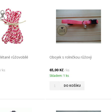
létané růžovobílé
Obojek s rolničkou růžový
č
65,00 Kč
/ ks
/ ks
Skladem: 1 ks
DO KOŠÍKU