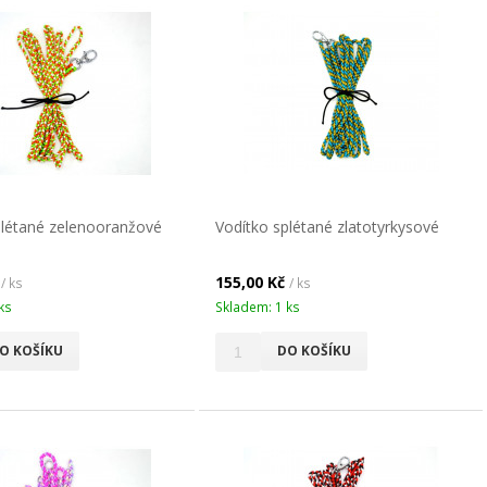
plétané zelenooranžové
Vodítko splétané zlatotyrkysové
č
155,00 Kč
/ ks
/ ks
ks
Skladem: 1 ks
O KOŠÍKU
DO KOŠÍKU