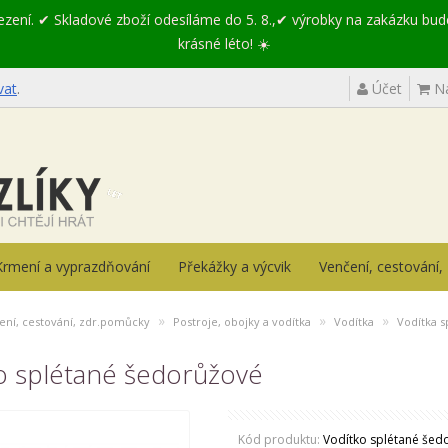
mezení. ✔ Skladové zboží odesíláme do 5. 8.,✔ výrobky na zakázku bu
krásné léto! ☀️
vat
.
Účet
Ná
Krmení a vyprazdňování
Překážky a výcvik
Venčení, cestování
»
»
»
ení, cestování, zdr.pomůcky
Postroje, obojky a vodítka
Vodítka
Vodítka s
o splétané šedorůžové
Kód produktu:
Vodítko splétané šed