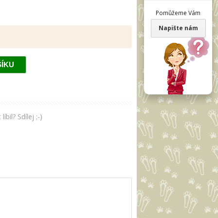
Pomůžeme Vám
Napište nám
il? Sdílej ;-)