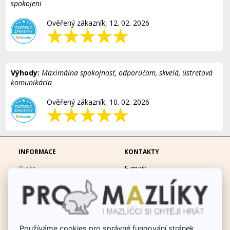
spokojeni
Ověřený zákazník, 12. 02. 2026
Výhody:
Maximálna spokojnosť, odporúčam, skvelá, ústretová
komunikácia
Ověřený zákazník, 10. 02. 2026
INFORMACE
KONTAKTY
E-mail:
O nás
eshop@promazliky.eu
Doprava a platba
Mobil:
728677864
Ochrana osobních údajů
po-pá 9:00-19:00
Obchodní podmínky
Messenger:
hrackynejenprousacky
Používáme cookies pro správné fungování stránek,
Fotogalerie