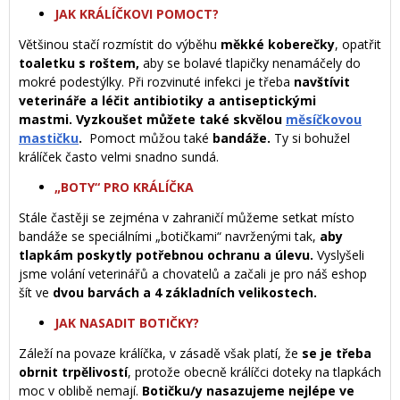
JAK KRÁLÍČKOVI POMOCT?
Většinou stačí rozmístit do výběhu
měkké koberečky
, opatřit
toaletku s roštem,
aby se bolavé tlapičky nenamáčely do
mokré podestýlky. Při rozvinuté infekci je třeba
navštívit
veterináře a léčit antibiotiky a antiseptickými
mastmi. Vyzkoušet můžete také skvělou
měsíčkovou
mastičku
.
Pomoct můžou také
bandáže.
Ty si bohužel
králíček často velmi snadno sundá.
„BOTY“ PRO KRÁLÍČKA
Stále častěji se zejména v zahraničí můžeme setkat místo
bandáže se speciálními „botičkami“ navrženými tak,
aby
tlapkám poskytly potřebnou ochranu a úlevu.
Vyslyšeli
jsme volání veterinářů a chovatelů a začali je pro náš eshop
šít ve
dvou barvách a 4 základních velikostech.
JAK NASADIT BOTIČKY?
Záleží na povaze králíčka, v zásadě však platí, že
se je třeba
obrnit trpělivostí
, protože obecně králíčci doteky na tlapkách
moc v oblibě nemají.
Botičku/y nasazujeme nejlépe ve