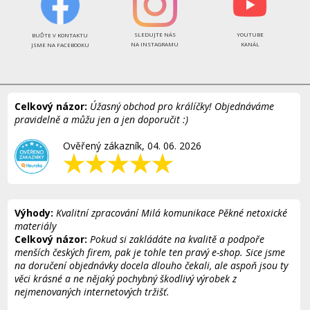
SLEDUJTE NÁS
YOUTUBE
BUĎTE V KONTAKTU
NA INSTAGRAMU
KANÁL
JSME NA FACEBOOKU
Celkový názor:
Úžasný obchod pro králíčky! Objednáváme
pravidelně a můžu jen a jen doporučit :)
Ověřený zákazník, 04. 06. 2026
Výhody:
Kvalitní zpracování Milá komunikace Pěkné netoxické
materiály
Celkový názor:
Pokud si zakládáte na kvalitě a podpoře
menších českých firem, pak je tohle ten pravý e-shop. Sice jsme
na doručení objednávky docela dlouho čekali, ale aspoň jsou ty
věci krásné a ne nějaký pochybný škodlivý výrobek z
nejmenovaných internetových tržišť.