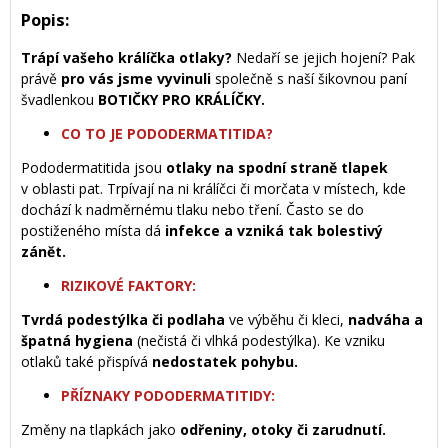
Popis:
Trápí vašeho králíčka otlaky?
Nedaří se jejich hojení? Pak
právě
pro vás jsme vyvinuli
společně s naší šikovnou paní
švadlenkou
BOTIČKY PRO KRÁLÍČKY.
CO TO JE PODODERMATITIDA?
Pododermatitida jsou
otlaky na spodní straně tlapek
v oblasti pat. Trpívají na ni králíčci či morčata v místech, kde
dochází k nadměrnému tlaku nebo tření. Často se do
postiženého místa dá
infekce a vzniká tak bolestivý
zánět.
RIZIKOVÉ FAKTORY:
Tvrdá podestýlka či podlaha
ve výběhu či kleci,
nadváha a
špatná hygiena
(nečistá či vlhká podestýlka). Ke vzniku
otlaků také přispívá
nedostatek pohybu.
PŘÍZNAKY PODODERMATITIDY:
Změny na tlapkách jako
odřeniny, otoky či zarudnutí.