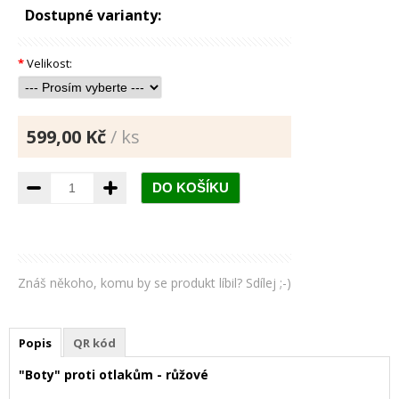
Dostupné varianty:
*
Velikost:
599,00 Kč
/ ks
Znáš někoho, komu by se produkt líbil? Sdílej ;-)
Popis
QR kód
"Boty" proti otlakům - růžové