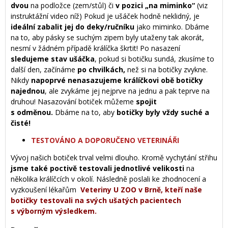
dvou
na podložce (zem/stůl) či
v pozici „na miminko“
(viz
instruktážní video níž) Pokud je ušáček hodně neklidný, je
ideální zabalit jej do deky/ručníku
jako miminko. Dbáme
na to, aby pásky se suchým zipem byly utaženy tak akorát,
nesmí v žádném případě králíčka škrtit! Po nasazení
sledujeme stav ušáčka
, pokud si botičku sundá, zkusíme to
další den, začínáme
po chvilkách,
než si na botičky zvykne.
Nikdy
napoprvé nenasazujeme králíčkovi obě botičky
najednou
, ale zvykáme jej nejprve na jednu a pak teprve na
druhou! Nasazování botiček můžeme
spojit
s odměnou.
Dbáme na to, aby
botičky byly vždy suché a
čisté!
TESTOVÁNO A DOPORUČENO VETERINÁŘI
Vývoj našich botiček trval velmi dlouho. Kromě vychytání střihu
jsme také
poctivě testovali jednotlivé velikosti
na
několika králíčcích v okolí. Následně poslali ke zhodnocení a
vyzkoušení lékařům
Veteriny U ZOO v Brně, kteří naše
botičky testovali na svých ušatých pacientech
s výborným výsledkem.