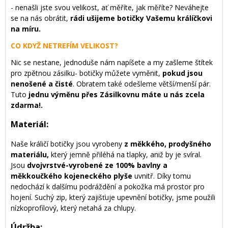
- nenašli jste svou velikost, ať měříte, jak měříte? Neváhejte
se na nás obrátit,
rádi ušijeme botičky Vašemu králíčkovi
na míru.
CO KDYŽ NETREFÍM VELIKOST?
Nic se nestane, jednoduše nám napíšete a my zašleme štítek
pro zpětnou zásilku- botičky můžete vyměnit,
pokud jsou
nenošené a čisté
. Obratem také odešleme větší/menší pár.
Tuto
jednu výměnu přes Zásilkovnu máte u nás zcela
zdarma!.
Materiál:
Naše králičí botičky jsou vyrobeny
z měkkého, prodyšného
materiálu,
který jemně přiléhá na tlapky, aniž by je svíral.
Jsou
dvojvrstvé-vyrobené ze 100% bavlny a
měkkoučkého kojeneckého plyše
uvnitř. Díky tomu
nedochází k dalšímu podráždění a pokožka má prostor pro
hojení. Suchý zip, který zajišťuje upevnění botičky, jsme použili
nízkoprofilový, který netahá za chlupy.
Údržba: