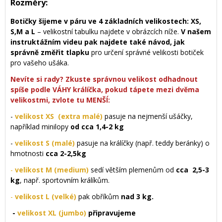
Rozměry:
Botičky šijeme v páru ve 4 základních velikostech: XS,
S,M a L
– velikostní tabulku najdete v obrázcích níže.
V našem
instruktážním videu pak najdete také návod, jak
správně změřit tlapku
pro určení správné velikosti botiček
pro vašeho ušáka.
Nevíte si rady? Zkuste správnou velikost odhadnout
spíše podle VÁHY králíčka, pokud tápete mezi dvěma
velikostmi, zvlote tu MENŠÍ:
-
velikost XS (extra malé)
pasuje na nejmenší ušáčky,
například minilopy
od cca 1,4-2 kg
-
velikost S (malé)
pasuje na králíčky (např. teddy beránky) o
hmotnosti
cca 2-2,5kg
-
velikost M (medium)
sedí větším plemenům od
cca 2,5-3
kg
, např. sportovním králíkům.
-
velikost L (velké)
pak obříkům
nad 3 kg.
-
velikost XL (jumbo)
připravujeme