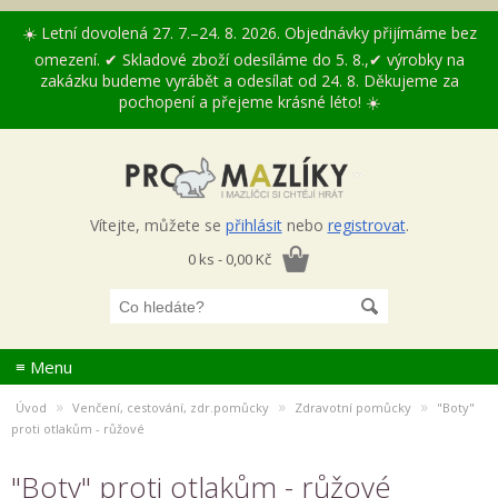
☀️ Letní dovolená 27. 7.–24. 8. 2026. Objednávky přijímáme bez
omezení. ✔ Skladové zboží odesíláme do 5. 8.,✔ výrobky na
zakázku budeme vyrábět a odesílat od 24. 8. Děkujeme za
pochopení a přejeme krásné léto! ☀️
Vítejte, můžete se
přihlásit
nebo
registrovat
.
0 ks - 0,00 Kč
≡ Menu
»
»
»
Úvod
Venčení, cestování, zdr.pomůcky
Zdravotní pomůcky
"Boty"
proti otlakům - růžové
"Boty" proti otlakům - růžové