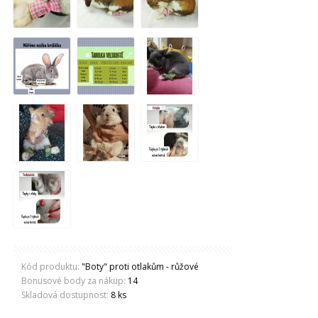
Kód produktu:
"Boty" proti otlakům - růžové
Bonusové body za nákup:
14
Skladová dostupnost:
8 ks