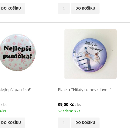
DO KOŠÍKU
DO KOŠÍKU
Nejlepší panička!"
Placka "Nikdy to nevzdávej!"
č
39,00 Kč
/ ks
/ ks
4 ks
Skladem: 8 ks
DO KOŠÍKU
DO KOŠÍKU