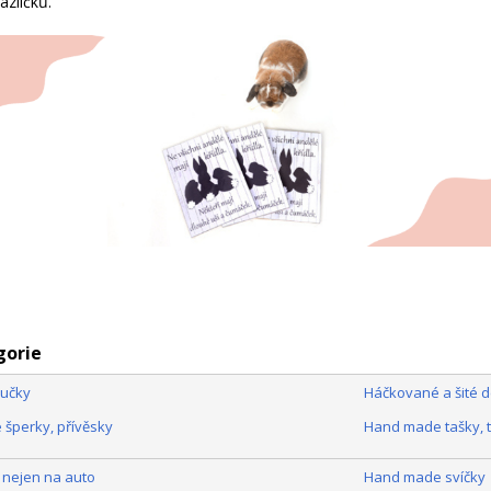
azlíčků.
gorie
ručky
Háčkované a šité 
šperky, přívěsky
Hand made tašky, tri
nejen na auto
Hand made svíčky