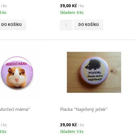
č
39,00 Kč
/ ks
/ ks
3 ks
Skladem: 6 ks
DO KOŠÍKU
DO KOŠÍKU
"Morčecí máma"
Placka "Naježený ježek"
č
39,00 Kč
/ ks
/ ks
8 ks
Skladem: 3 ks