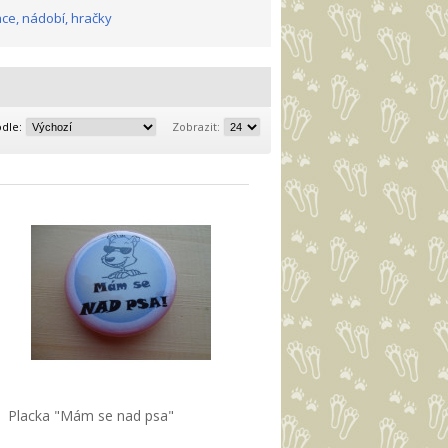
e, nádobí, hračky
odle:
Zobrazit:
Placka "Mám se nad psa"