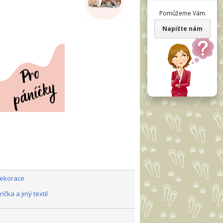
Pomůžeme Vám
Napište nám
dekorace
čka a jiný textil