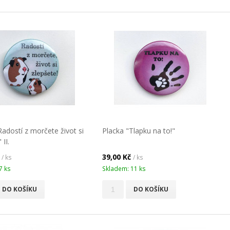
Radostí z morčete život si
Placka "Tlapku na to!"
 II.
č
39,00 Kč
/ ks
/ ks
7 ks
Skladem: 11 ks
DO KOŠÍKU
DO KOŠÍKU