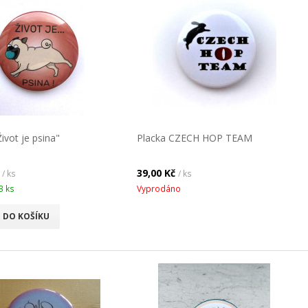
ivot je psina"
Placka CZECH HOP TEAM
č
39,00 Kč
/ ks
/ ks
3 ks
Vyprodáno
DO KOŠÍKU