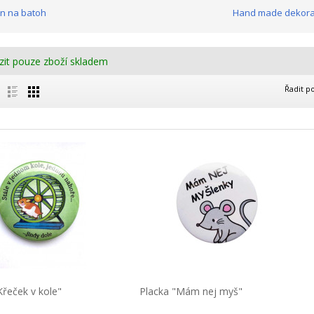
en na batoh
Hand made dekorac
zit pouze zboží skladem
Řadit p
Křeček v kole"
Placka "Mám nej myš"