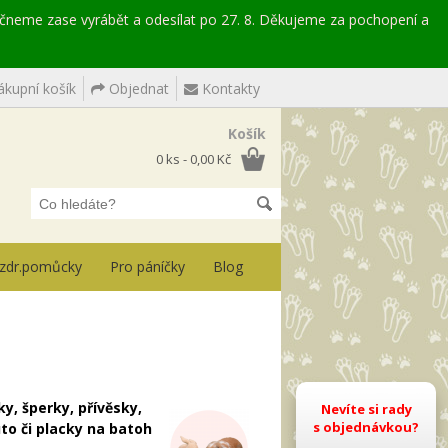
ačneme zase vyrábět a odesílat po 27. 8. Děkujeme za pochopení a
kupní košík
Objednat
Kontakty
Košík
0 ks - 0,00 Kč
, zdr.pomůcky
Pro páníčky
Blog
y, šperky, přívěsky,
Nevíte si rady
s objednávkou?
o či placky na batoh