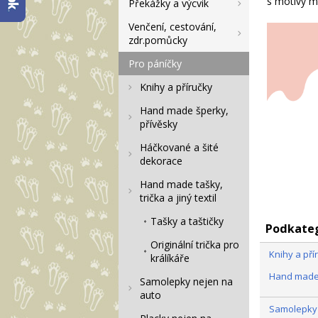
s motivy m
Překážky a výcvik
Venčení, cestování,
zdr.pomůcky
Pro páníčky
Knihy a příručky
Hand made šperky,
přívěsky
Háčkované a šité
dekorace
Hand made tašky,
trička a jiný textil
Tašky a taštičky
Podkate
Originální trička pro
Knihy a pří
králíkáře
Hand made 
Samolepky nejen na
auto
Samolepky 