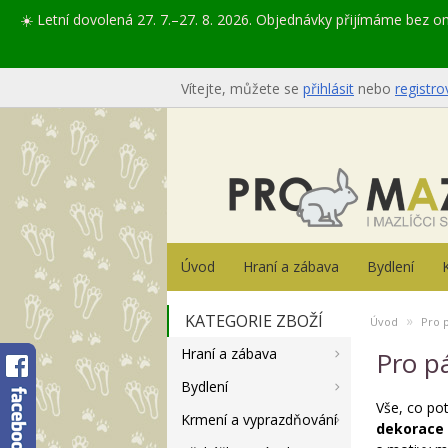
☀️ Letní dovolená 27. 7.–27. 8. 2026. Objednávky přijímáme bez 
Vítejte, můžete se
přihlásit
nebo
registro
Úvod
Hraní a zábava
Bydlení
KATEGORIE ZBOŽÍ
»
Úvod
Pro 
Hraní a zábava
Pro p
Bydlení
Vše, co po
Krmení a vyprazdňování
dekorace