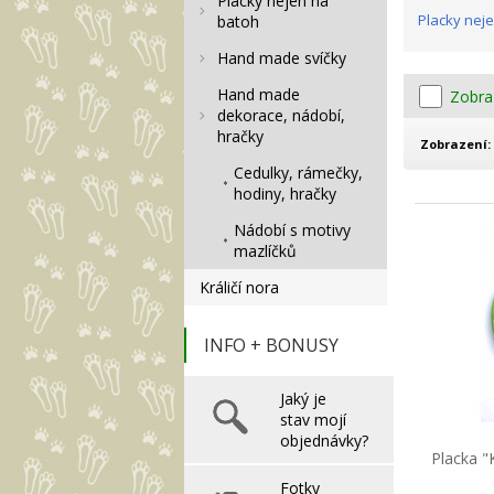
Placky nejen na
Placky nej
batoh
Hand made svíčky
Hand made
Zobra
dekorace, nádobí,
hračky
Zobrazení:
Cedulky, rámečky,
hodiny, hračky
Nádobí s motivy
mazlíčků
Králičí nora
INFO + BONUSY
Jaký je
stav mojí
objednávky?
Placka "
Fotky