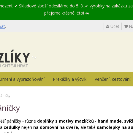
omezení. ✔ Skladové zboží odesíláme do 5. 8.,✔ výrobky na zakázku z
přejeme krásné léto! ☀️
vat
.
Účet
Ná
Krmení a vyprazdňování
Překážky a výcvik
Venčení, cestování
páníčky
áníčky
těší páníčky - různé
doplňky s motivy mazlíčků
-
hand made, svíčk
a
cedulky
nejen
na domovní na dveře
, ale také
samolepky na aut