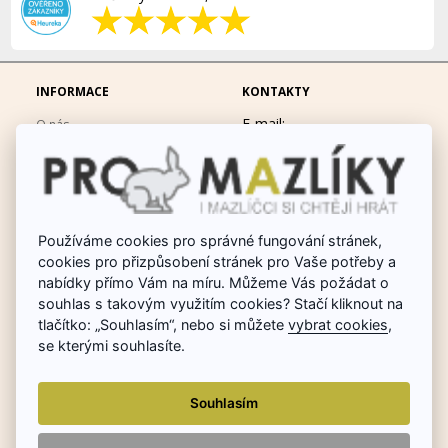
INFORMACE
KONTAKTY
E-mail:
O nás
eshop@promazliky.eu
Doprava a platba
Mobil:
728677864
Ochrana osobních údajů
po-pá 9:00-19:00
Obchodní podmínky
Messenger:
hrackynejenprousacky
Fotogalerie
Používáme cookies pro správné fungování stránek,
cookies pro přizpůsobení stránek pro Vaše potřeby a
Odstoupit od smlouvy
nabídky přímo Vám na míru. Můžeme Vás požádat o
Poradna chovu králíků
souhlas s takovým využitím cookies? Stačí kliknout na
tlačítko: „Souhlasím“, nebo si můžete
vybrat cookies
,
Dárkové poukazy
se kterými souhlasíte.
Reklamace
Souhlasím