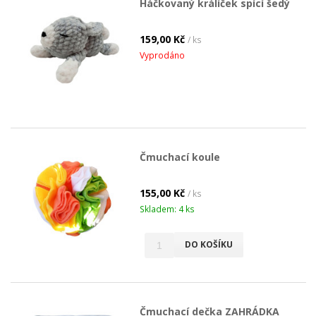
Háčkovaný králíček spící šedý
159,00 Kč
/ ks
Vyprodáno
Čmuchací koule
155,00 Kč
/ ks
Skladem: 4 ks
DO KOŠÍKU
Čmuchací dečka ZAHRÁDKA