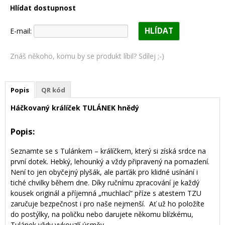
Hlídat dostupnost
HLÍDAT
E-mail:
Znáš někoho, komu by se produkt líbil? Sdílej ;-)
Popis
QR kód
Háčkovaný králíček TULÁNEK hnědý
Popis:
Seznamte se s Tulánkem – králíčkem, který si získá srdce na
první dotek. Hebký, lehounký a vždy připravený na pomazlení.
Není to jen obyčejný plyšák, ale parťák pro klidné usínání i
tiché chvilky během dne. Díky ručnímu zpracování je každý
kousek originál a příjemná „muchlací“ příze s atestem TZU
zaručuje bezpečnost i pro naše nejmenší. Ať už ho položíte
do postýlky, na poličku nebo darujete někomu blízkému,
Tulánek vždy vykouzlí úsměv.