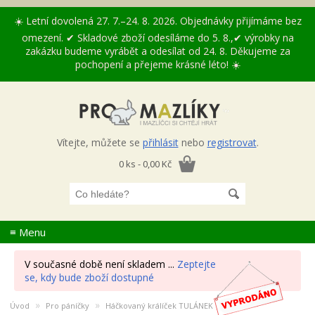
☀️ Letní dovolená 27. 7.–24. 8. 2026. Objednávky přijímáme bez
omezení. ✔ Skladové zboží odesíláme do 5. 8.,✔ výrobky na
zakázku budeme vyrábět a odesílat od 24. 8. Děkujeme za
pochopení a přejeme krásné léto! ☀️
Vítejte, můžete se
přihlásit
nebo
registrovat
.
0 ks - 0,00 Kč
≡ Menu
V současné době není skladem ...
Zeptejte
se, kdy bude zboží dostupné
»
»
Úvod
Pro páníčky
Háčkovaný králíček TULÁNEK