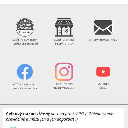
OVĚŘENO ZÁKAZNÍKY
ZBOŽÍ NA SKLADĚ
ESHOP@PROMAZLIKY.EU
HODNOCENÍ OBCHODU
HLEDÁTE JINÉ?
SLEDUJTE NÁS
YOUTUBE
BUĎTE V KONTAKTU
NA INSTAGRAMU
KANÁL
JSME NA FACEBOOKU
Celkový názor:
Úžasný obchod pro králíčky! Objednáváme
pravidelně a můžu jen a jen doporučit :)