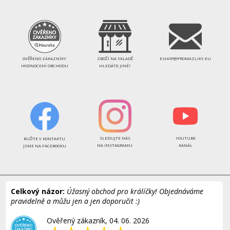
OVĚŘENO ZÁKAZNÍKY
ZBOŽÍ NA SKLADĚ
ESHOP@PROMAZLIKY.EU
HODNOCENÍ OBCHODU
HLEDÁTE JINÉ?
SLEDUJTE NÁS
YOUTUBE
BUĎTE V KONTAKTU
NA INSTAGRAMU
KANÁL
JSME NA FACEBOOKU
Celkový názor:
Úžasný obchod pro králíčky! Objednáváme
pravidelně a můžu jen a jen doporučit :)
Ověřený zákazník, 04. 06. 2026