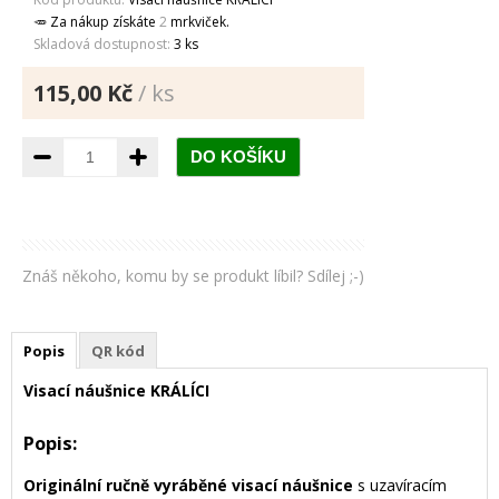
🥕 Za nákup získáte
2
mrkviček.
Skladová dostupnost:
3 ks
115,00 Kč
/ ks
Znáš někoho, komu by se produkt líbil? Sdílej ;-)
Popis
QR kód
Visací náušnice KRÁLÍCI
Popis:
Originální ručně vyráběné visací náušnice
s uzavíracím