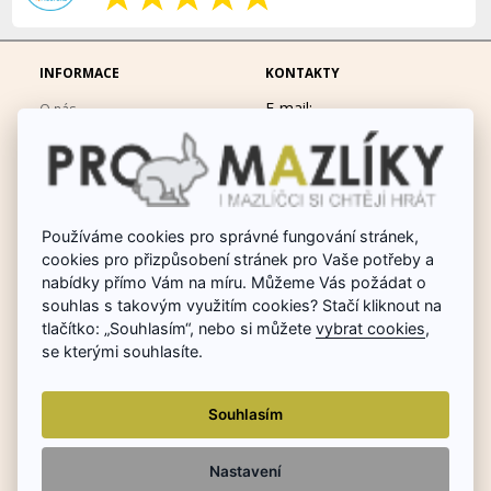
INFORMACE
KONTAKTY
E-mail:
O nás
eshop@promazliky.eu
Doprava a platba
Mobil:
728677864
Ochrana osobních údajů
po-pá 9:00-19:00
Obchodní podmínky
Messenger:
hrackynejenprousacky
Používáme cookies pro správné fungování stránek,
Fotogalerie
cookies pro přizpůsobení stránek pro Vaše potřeby a
Odstoupit od smlouvy
nabídky přímo Vám na míru. Můžeme Vás požádat o
Poradna chovu králíků
souhlas s takovým využitím cookies? Stačí kliknout na
tlačítko: „Souhlasím“, nebo si můžete
vybrat cookies
,
Dárkové poukazy
se kterými souhlasíte.
Reklamace
Souhlasím
Nastavení