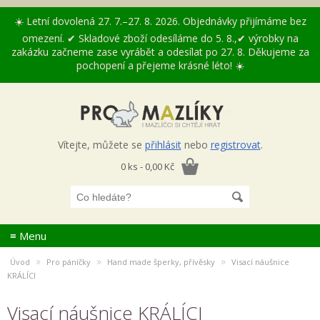
☀️ Letní dovolená 27. 7.–27. 8. 2026. Objednávky přijímáme bez
omezení. ✔ Skladové zboží odesíláme do 5. 8.,✔ výrobky na
zakázku začneme zase vyrábět a odesílat po 27. 8. Děkujeme za
pochopení a přejeme krásné léto! ☀️
Vítejte, můžete se
přihlásit
nebo
registrovat
.
0 ks - 0,00 Kč
≡ Menu
»
»
»
Úvod
Pro páníčky
Hand made šperky, přívěsky
Visací náušnice
KRÁLÍCI
Visací náušnice KRÁLÍCI