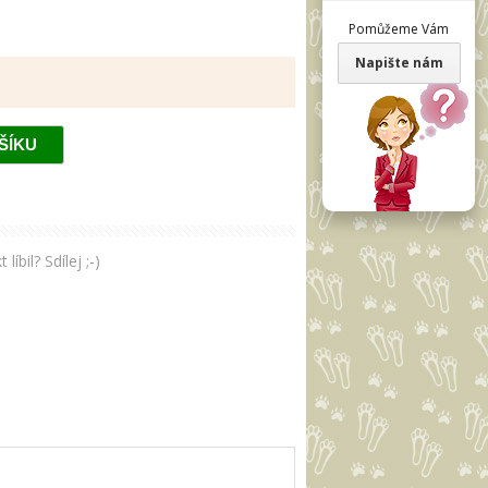
Pomůžeme Vám
Napište nám
bil? Sdílej ;-)