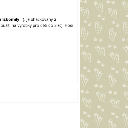
álíčkomily
:-). Je uháčkovaný
z
žití na výrobky pro děti do 3let). Hodí