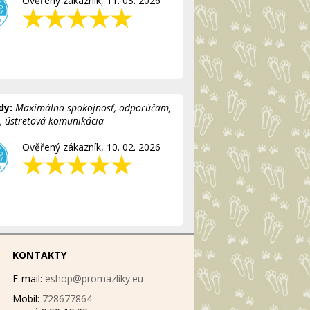
Ověřený zákazník, 11. 03. 2026
dy:
Maximálna spokojnosť, odporúčam,
á, ústretová komunikácia
Ověřený zákazník, 10. 02. 2026
KONTAKTY
E-mail:
eshop@promazliky.eu
Mobil:
728677864