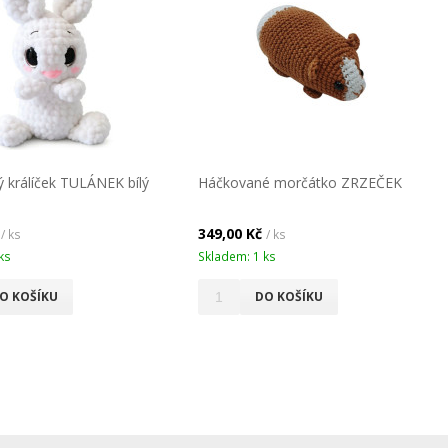
 králíček TULÁNEK bílý
Háčkované morčátko ZRZEČEK
č
349,00 Kč
/ ks
/ ks
ks
Skladem: 1 ks
O KOŠÍKU
DO KOŠÍKU