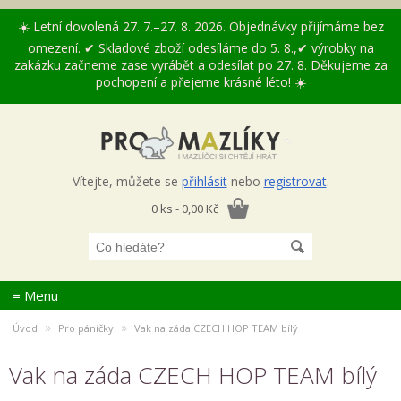
☀️ Letní dovolená 27. 7.–27. 8. 2026. Objednávky přijímáme bez
omezení. ✔ Skladové zboží odesíláme do 5. 8.,✔ výrobky na
zakázku začneme zase vyrábět a odesílat po 27. 8. Děkujeme za
pochopení a přejeme krásné léto! ☀️
Vítejte, můžete se
přihlásit
nebo
registrovat
.
0 ks - 0,00 Kč
≡ Menu
»
»
Úvod
Pro páníčky
Vak na záda CZECH HOP TEAM bílý
Vak na záda CZECH HOP TEAM bílý