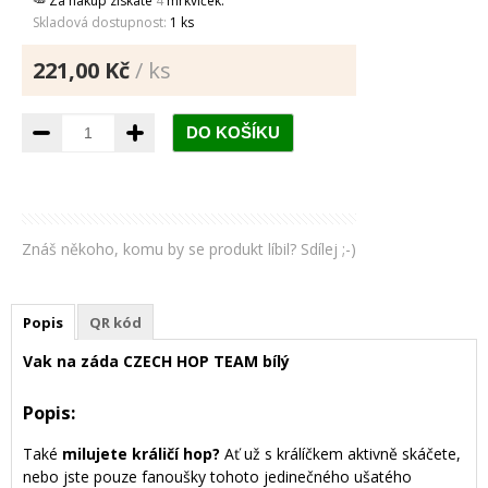
🥕 Za nákup získáte
4
mrkviček.
Skladová dostupnost:
1 ks
221,00 Kč
/ ks
Znáš někoho, komu by se produkt líbil? Sdílej ;-)
Popis
QR kód
Vak na záda CZECH HOP TEAM bílý
Popis:
Také
milujete králičí hop?
Ať už s králíčkem aktivně skáčete,
nebo jste pouze fanoušky tohoto jedinečného ušatého