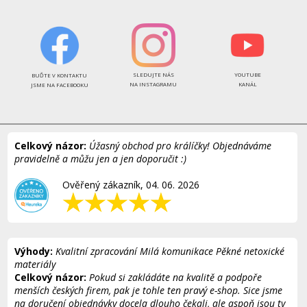
SLEDUJTE NÁS
YOUTUBE
BUĎTE V KONTAKTU
NA INSTAGRAMU
KANÁL
JSME NA FACEBOOKU
Celkový názor:
Úžasný obchod pro králíčky! Objednáváme
pravidelně a můžu jen a jen doporučit :)
Ověřený zákazník, 04. 06. 2026
Výhody:
Kvalitní zpracování Milá komunikace Pěkné netoxické
materiály
Celkový názor:
Pokud si zakládáte na kvalitě a podpoře
menších českých firem, pak je tohle ten pravý e-shop. Sice jsme
na doručení objednávky docela dlouho čekali, ale aspoň jsou ty