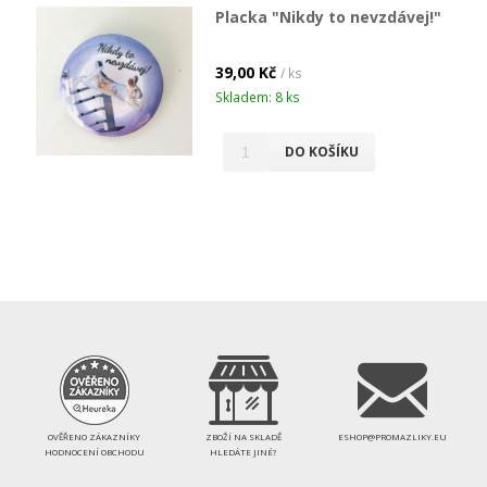
Placka "Nikdy to nevzdávej!"
39,00 Kč
/ ks
Skladem: 8 ks
DO KOŠÍKU
OVĚŘENO ZÁKAZNÍKY
ZBOŽÍ NA SKLADĚ
ESHOP@PROMAZLIKY.EU
HODNOCENÍ OBCHODU
HLEDÁTE JINÉ?