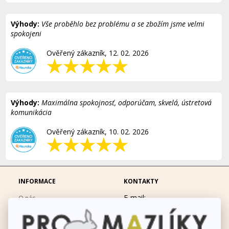
Výhody:
Vše proběhlo bez problému a se zbožím jsme velmi
spokojeni
Ověřený zákazník, 12. 02. 2026
Výhody:
Maximálna spokojnosť, odporúčam, skvelá, ústretová
komunikácia
Ověřený zákazník, 10. 02. 2026
INFORMACE
KONTAKTY
E-mail:
O nás
eshop@promazliky.eu
Doprava a platba
Mobil:
728677864
Ochrana osobních údajů