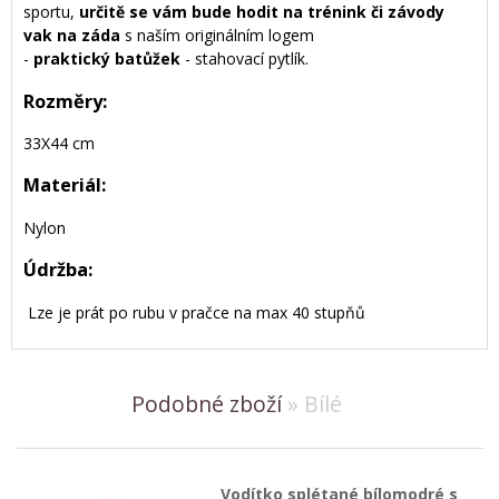
sportu,
určitě se vám bude hodit na trénink či závody
vak na záda
s naším originálním logem
-
praktický batůžek
- stahovací pytlík.
Rozměry:
33X44 cm
Materiál:
Nylon
Údržba:
Lze je prát po rubu v pračce na max 40 stupňů
Podobné zboží
» Bílé
Vodítko splétané bílomodré s