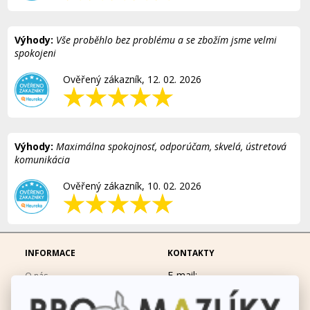
Výhody:
Vše proběhlo bez problému a se zbožím jsme velmi
spokojeni
Ověřený zákazník, 12. 02. 2026
Výhody:
Maximálna spokojnosť, odporúčam, skvelá, ústretová
komunikácia
Ověřený zákazník, 10. 02. 2026
INFORMACE
KONTAKTY
E-mail:
O nás
eshop@promazliky.eu
Doprava a platba
Mobil:
728677864