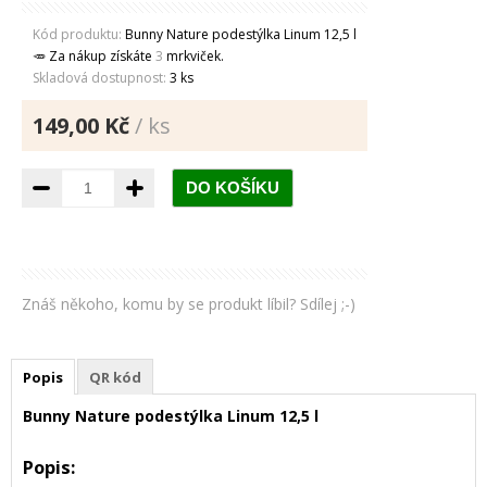
Kód produktu:
Bunny Nature podestýlka Linum 12,5 l
🥕 Za nákup získáte
3
mrkviček.
Skladová dostupnost:
3 ks
149,00 Kč
/ ks
Znáš někoho, komu by se produkt líbil? Sdílej ;-)
Popis
QR kód
Bunny Nature podestýlka Linum 12,5 l
Popis: