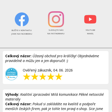
SLEDUJTE NÁS
YOUTUBE
BUĎTE V KONTAKTU
NA INSTAGRAMU
KANÁL
JSME NA FACEBOOKU
Celkový názor:
Úžasný obchod pro králíčky! Objednáváme
pravidelně a můžu jen a jen doporučit :)
Ověřený zákazník, 04. 06. 2026
Výhody:
Kvalitní zpracování Milá komunikace Pěkné netoxické
materiály
Celkový názor:
Pokud si zakládáte na kvalitě a podpoře
menších českých firem, pak je tohle ten pravý e-shop. Sice jsme