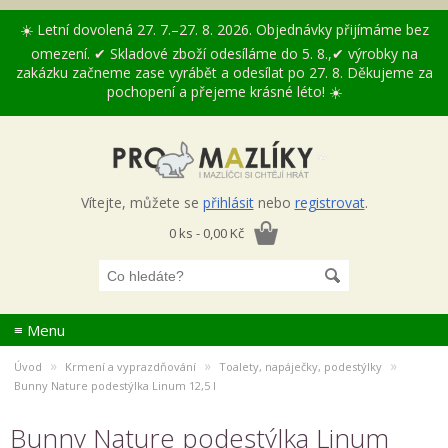
☀️ Letní dovolená 27. 7.–27. 8. 2026. Objednávky přijímáme bez
omezení. ✔ Skladové zboží odesíláme do 5. 8.,✔ výrobky na
zakázku začneme zase vyrábět a odesílat po 27. 8. Děkujeme za
pochopení a přejeme krásné léto! ☀️
Vítejte, můžete se
přihlásit
nebo
registrovat
.
0 ks - 0,00 Kč
≡ Menu
»
»
»
Úvod
Krmení a vyprazdňování
Toalety, napáječky, podestýlky
Bunny Nature podestýlka Linum 12,5 l
Bunny Nature podestýlka Linum