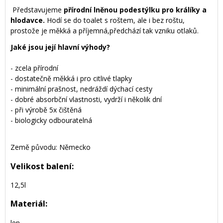
Představujeme
přírodní lněnou podestýlku pro králíky a
hlodavce.
Hodí se do toalet s roštem, ale i bez roštu,
prostože je měkká a příjemná,předchází tak vzniku otlaků.
Jaké jsou její hlavní výhody?
- zcela přírodní
- dostatečně měkká i pro citlivé tlapky
- minimální prašnost, nedráždí dýchací cesty
- dobré absorbční vlastnosti, vydrží i několik dní
- při výrobě 5x čištěná
- biologicky odbouratelná
Země původu: Německo
Velikost balení:
12,5l
Materiál:
len