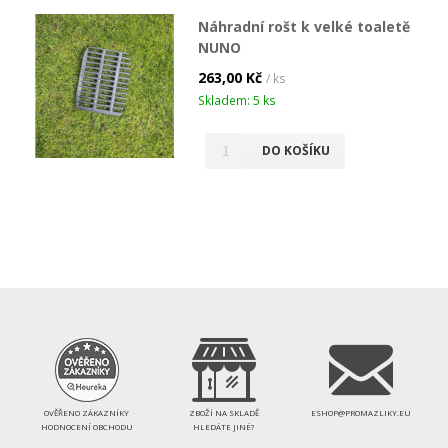
Náhradní rošt k velké toaletě
NUNO
263,00 Kč
/ ks
Skladem: 5 ks
DO KOŠÍKU
OVĚŘENO ZÁKAZNÍKY
ZBOŽÍ NA SKLADĚ
ESHOP@PROMAZLIKY.EU
HODNOCENÍ OBCHODU
HLEDÁTE JINÉ?