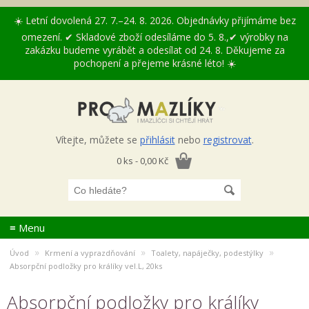
☀️ Letní dovolená 27. 7.–24. 8. 2026. Objednávky přijímáme bez
omezení. ✔ Skladové zboží odesíláme do 5. 8.,✔ výrobky na
zakázku budeme vyrábět a odesílat od 24. 8. Děkujeme za
pochopení a přejeme krásné léto! ☀️
Vítejte, můžete se
přihlásit
nebo
registrovat
.
0 ks - 0,00 Kč
≡ Menu
»
»
»
Úvod
Krmení a vyprazdňování
Toalety, napáječky, podestýlky
Absorpční podložky pro králíky vel.L, 20ks
Absorpční podložky pro králíky