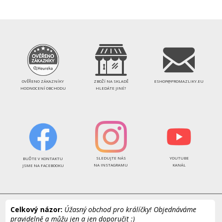
OVĚŘENO ZÁKAZNÍKY
ZBOŽÍ NA SKLADĚ
ESHOP@PROMAZLIKY.EU
HODNOCENÍ OBCHODU
HLEDÁTE JINÉ?
SLEDUJTE NÁS
YOUTUBE
BUĎTE V KONTAKTU
NA INSTAGRAMU
KANÁL
JSME NA FACEBOOKU
Celkový názor:
Úžasný obchod pro králíčky! Objednáváme
pravidelně a můžu jen a jen doporučit :)