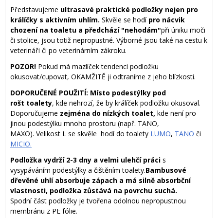
Představujeme
ultrasavé praktické podložky nejen pro
králíčky s aktivním uhlím.
Skvěle se hodí
pro nácvik
chození na toaletu a předchází "nehodám"
při úniku moči
či stolice, jsou totiž nepropustné. Výborné jsou také na cestu k
veterináři či po veterinárním zákroku.
POZOR!
Pokud má mazlíček tendenci podložku
okusovat/cupovat, OKAMŽITĚ ji odtraníme z jeho blízkosti.
DOPORUČENÉ POUŽITÍ:
Místo podestýlky pod
rošt toalety
, kde nehrozí, že by králíček podložku okusoval.
Doporučujeme
zejména do nízkých toalet,
kde není pro
jinou podestýlku mnoho prostoru (např. TANO,
MAXO). Velikost L se skvěle hodí do toalety
LUMO
,
TANO
či
MICIO.
Podložka vydrží 2-3 dny a velmi ulehčí práci
s
vysypáváním podestýlky a čištěním toalety.
Bambusové
dřevěné uhlí absorbuje zápach a má silně absorbční
vlastnosti, podložka zůstává na povrchu suchá.
Spodní část podložky je tvořena odolnou nepropustnou
membránu z PE fólie.