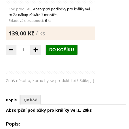
Kód produktu:
Absorpční podložky pro králíky vel.L
🥕 Za nákup získáte
3
mrkviček.
Skladová dostupnost:
6 ks
139,00 Kč
/ ks
Znáš někoho, komu by se produkt líbil? Sdílej ;-)
Popis
QR kód
Absorpční podložky pro králíky vel.L, 20ks
Popis: