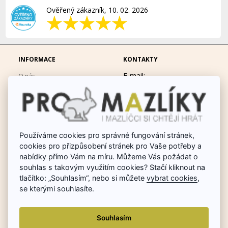
Ověřený zákazník, 10. 02. 2026
INFORMACE
KONTAKTY
E-mail:
O nás
eshop@promazliky.eu
Doprava a platba
Mobil:
728677864
Ochrana osobních údajů
po-pá 9:00-19:00
Obchodní podmínky
Messenger:
hrackynejenprousacky
Používáme cookies pro správné fungování stránek,
Fotogalerie
cookies pro přizpůsobení stránek pro Vaše potřeby a
Odstoupit od smlouvy
nabídky přímo Vám na míru. Můžeme Vás požádat o
Poradna chovu králíků
souhlas s takovým využitím cookies? Stačí kliknout na
tlačítko: „Souhlasím“, nebo si můžete
vybrat cookies
,
Dárkové poukazy
se kterými souhlasíte.
Reklamace
Souhlasím