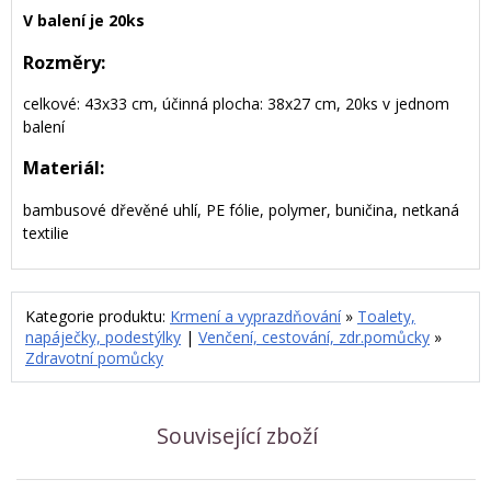
V balení je 20ks
Rozměry:
celkové: 43x33 cm, účinná plocha: 38x27 cm, 20ks v jednom
balení
Materiál:
bambusové dřevěné uhlí, PE fólie, polymer, buničina, netkaná
textilie
Kategorie produktu:
Krmení a vyprazdňování
»
Toalety,
napáječky, podestýlky
|
Venčení, cestování, zdr.pomůcky
»
Zdravotní pomůcky
Související zboží