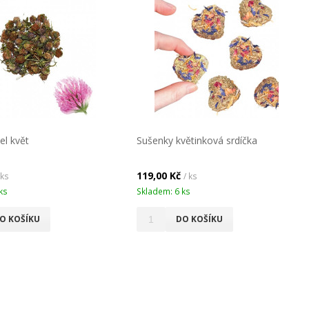
el květ
Sušenky květinková srdíčka
119,00 Kč
 ks
/ ks
ks
Skladem: 6 ks
O KOŠÍKU
DO KOŠÍKU