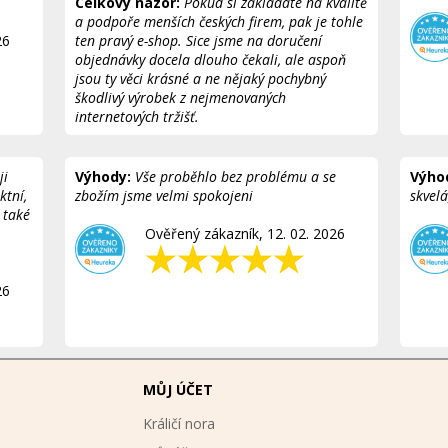
Celkový názor:
Pokud si zakládáte na kvalitě
a podpoře menších českých firem, pak je tohle
26
ten pravý e-shop. Sice jsme na doručení
objednávky docela dlouho čekali, ale aspoň
jsou ty věci krásné a ne nějaký pochybný
škodlivý výrobek z nejmenovaných
internetových tržišť.
Ověřený zákazník, 18. 03. 2026
ji
Výhody:
Vše proběhlo bez problému a se
Výho
ktní,
zbožím jsme velmi spokojeni
skvel
 také
Ověřený zákazník, 12. 02. 2026
26
MŮJ ÚČET
Králičí nora