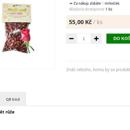
🥕 Za nákup získáte
1
mrkviček.
Skladová dostupnost:
1 ks
55,00 Kč
/ ks
Znáš někoho, komu by se produkt líb
QR kód
ět růže