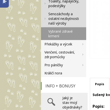
Toalety, napáječky,
podestýlky
Senozáchody a
ostatní nezbytnosti
naší výroby
Vybrané zdravé
krmení
Překážky a výcvik
Venčení, cestování,
zdr.pomůcky
Pro páníčky
Králičí nora
Popis
INFO + BONUSY
Sušený kv
Jaký je
stav mojí
Popis:
objednávky?