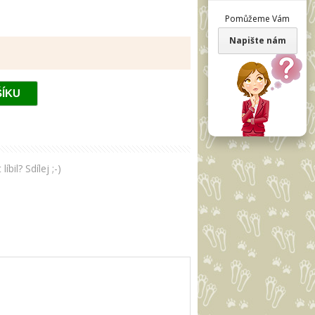
Pomůžeme Vám
Napište nám
il? Sdílej ;-)