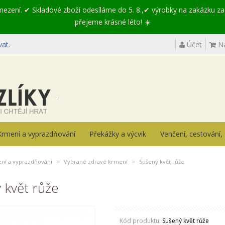
omezení. ✔ Skladové zboží odesíláme do 5. 8.,✔ výrobky na zakázku z
přejeme krásné léto! ☀️
vat
.
Účet
Ná
Krmení a vyprazdňování
Překážky a výcvik
Venčení, cestování
»
»
ní a vyprazdňování
Vybrané zdravé krmení
Sušený květ růže
 květ růže
Kód produktu:
Sušený květ růže