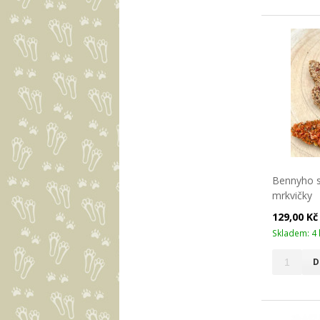
Bennyho su
mrkvičky
129,00 K
Skladem: 4 
D