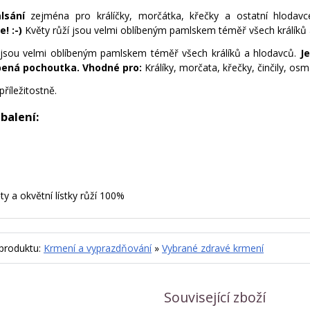
mlsání
zejména pro králíčky, morčátka, křečky a ostatní hloda
e! :-)
Květy růží jsou velmi oblíbeným pamlskem téměř všech králíků 
jsou velmi oblíbeným pamlskem téměř všech králíků a hlodavců.
J
bená pochoutka.
Vhodné pro:
Králíky, morčata, křečky, činčily, osm
říležitostně.
 balení:
y a okvětní lístky růží 100%
 produktu:
Krmení a vyprazdňování
»
Vybrané zdravé krmení
Související zboží