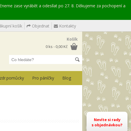
ačneme zase vyrábět a odesílat po 27. 8. Děkujeme za pochopení a
kupní košík
Objednat
Kontakty
Košík
0 ks - 0,00 Kč
, zdr.pomůcky
Pro páníčky
Blog
Nevíte si rady
s objednávkou?