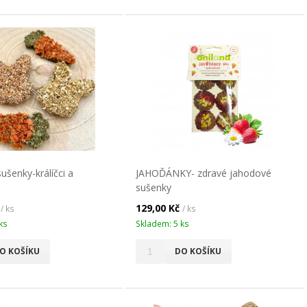
šenky-králíčci a
JAHOĎÁNKY- zdravé jahodové
sušenky
č
129,00 Kč
/ ks
/ ks
ks
Skladem: 5 ks
O KOŠÍKU
DO KOŠÍKU