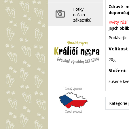
Zdravé 
Fotky
doporučuj
našich
zákazníků
Květy růží
jejich
oblí
Podávejte p
Velikost
20g
Složení:
sušené květ
Kategorie