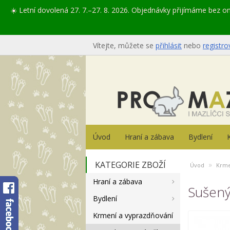
☀️ Letní dovolená 27. 7.–27. 8. 2026. Objednávky přijímáme bez 
Vítejte, můžete se
přihlásit
nebo
registro
Úvod
Hraní a zábava
Bydlení
KATEGORIE ZBOŽÍ
»
Úvod
Krme
Hraní a zábava
Sušený
Bydlení
Krmení a vyprazdňování