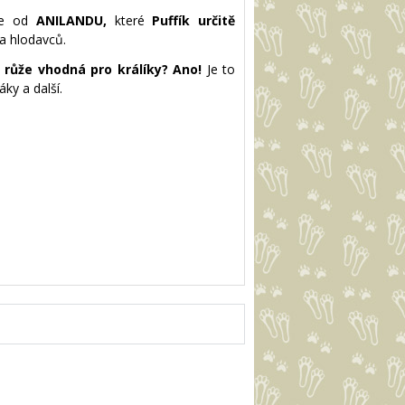
vce od
ANILANDU,
které
Puffík určitě
a hlodavců.
e růže vhodná pro králíky? Ano!
Je to
áky a další.