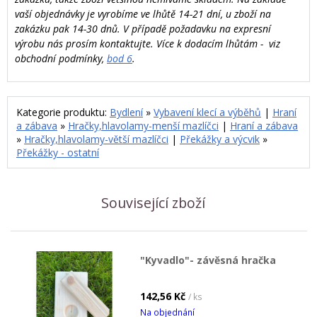
vaší objednávky je vyrobíme ve lhůtě 14-21 dní, u zboží na
zakázku pak 14-30 dnů. V případě požadavku na expresní
výrobu nás prosím kontaktujte. Více k dodacím lhůtám - viz
obchodní podmínky,
bod 6
.
Kategorie produktu:
Bydlení
»
Vybavení klecí a výběhů
|
Hraní
a zábava
»
Hračky,hlavolamy-menší mazlíčci
|
Hraní a zábava
»
Hračky,hlavolamy-větší mazlíčci
|
Překážky a výcvik
»
Překážky - ostatní
Související zboží
"Kyvadlo"- závěsná hračka
142,56 Kč
/ ks
Na objednání