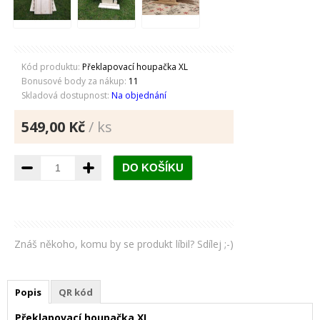
Kód produktu:
Překlapovací houpačka XL
Bonusové body za nákup:
11
Skladová dostupnost:
Na objednání
549,00 Kč
/ ks
Znáš někoho, komu by se produkt líbil? Sdílej ;-)
Popis
QR kód
Překlapovací houpačka XL