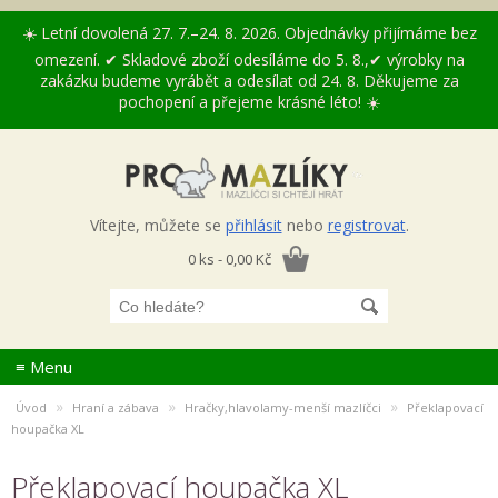
☀️ Letní dovolená 27. 7.–24. 8. 2026. Objednávky přijímáme bez
omezení. ✔ Skladové zboží odesíláme do 5. 8.,✔ výrobky na
zakázku budeme vyrábět a odesílat od 24. 8. Děkujeme za
pochopení a přejeme krásné léto! ☀️
Vítejte, můžete se
přihlásit
nebo
registrovat
.
0 ks - 0,00 Kč
≡ Menu
»
»
»
Úvod
Hraní a zábava
Hračky,hlavolamy-menší mazlíčci
Překlapovací
houpačka XL
Překlapovací houpačka XL