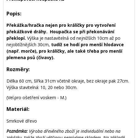
Popis:
Překážka/hračka nejen pro králíčky pro vytvoření
překážkové dráhy.
Houpačka se při překonávání
překlopí.
Výška je nastavitelná od nejnižších 10cm až po
nejobtížnějších 30cm,
tudíž se hodí pro menší hlodavce
(např. morče), pro králíčky, ale také třeba pro menší
plemena psů (čivavy).
Rozměry:
Délka 60 cm, šířka 31cm včetně okraje, bez okraje pak 27cm.
Výška stavitelná: 10, 20 nebo 30cm.
(Vel.pro ošetření voskem - M.)
Materiál:
Smrkové dřevo
Poznámka:
Výroba dřevěného zboží je individuální nebo na
zakázku, takže zboží většinou nemíváme skladem. Na základě