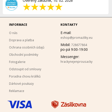
Ověřený zákazník, 10. 02. 2026
INFORMACE
KONTAKTY
E-mail:
O nás
eshop@promazliky.eu
Doprava a platba
Mobil:
728677864
Ochrana osobních údajů
po-pá 9:00-19:00
Obchodní podmínky
Messenger:
hrackynejenprousacky
Fotogalerie
Odstoupit od smlouvy
Poradna chovu králíků
Dárkové poukazy
Reklamace