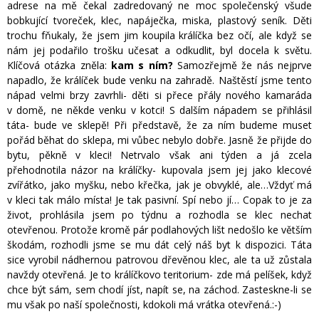
adrese na mě čekal zadredovaný ne moc společenský všude
bobkující tvoreček, klec, napáječka, miska, plastový seník. Děti
trochu fňukaly, že jsem jim koupila králíčka bez očí, ale když se
nám jej podařilo trošku učesat a odkudlit, byl docela k světu.
Klíčová otázka zněla:
kam s ním?
Samozřejmě že nás nejprve
napadlo, že králíček bude venku na zahradě. Naštěstí jsme tento
nápad velmi brzy zavrhli- děti si přece přály nového kamaráda
v domě, ne někde venku v kotci! S dalším nápadem se přihlásil
táta- bude ve sklepě! Při představě, že za ním budeme muset
pořád běhat do sklepa, mi vůbec nebylo dobře. Jasně že přijde do
bytu, pěkně v kleci! Netrvalo však ani týden a já zcela
přehodnotila názor na králíčky- kupovala jsem jej jako klecové
zvířátko, jako myšku, nebo křečka, jak je obvyklé, ale…Vždyť má
v kleci tak málo místa! Je tak pasivní. Spí nebo jí… Copak to je za
život, prohlásila jsem po týdnu a rozhodla se klec nechat
otevřenou. Protože kromě pár podlahových lišt nedošlo ke větším
škodám, rozhodli jsme se mu dát celý náš byt k dispozici. Táta
sice vyrobil nádhernou patrovou dřevěnou klec, ale ta už zůstala
navždy otevřená. Je to králíčkovo teritorium- zde má pelíšek, když
chce být sám, sem chodí jíst, napít se, na záchod. Zasteskne-li se
mu však po naší společnosti, kdokoli má vrátka otevřená.:-)