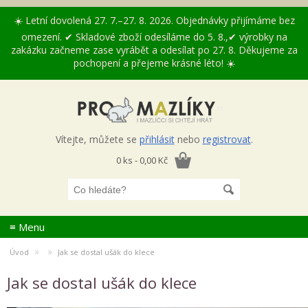
☀️ Letní dovolená 27. 7.–27. 8. 2026. Objednávky přijímáme bez
omezení. ✔ Skladové zboží odesíláme do 5. 8.,✔ výrobky na
zakázku začneme zase vyrábět a odesílat po 27. 8. Děkujeme za
pochopení a přejeme krásné léto! ☀️
Vítejte, můžete se
přihlásit
nebo
registrovat
.
0 ks - 0,00 Kč
≡ Menu
»
»
Úvod
Jak se dostal ušák do klece
Jak se dostal ušák do klece