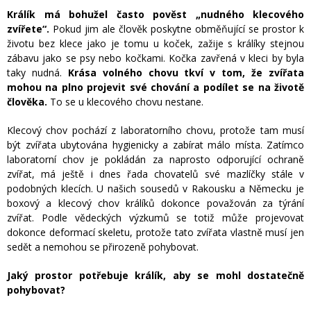
Králík má bohužel často pověst „nudného klecového
zvířete“.
Pokud jim ale člověk poskytne obměňující se prostor k
životu bez klece jako je tomu u koček, zažije s králíky stejnou
zábavu jako se psy nebo kočkami. Kočka zavřená v kleci by byla
taky nudná.
Krása volného chovu tkví v tom, že zvířata
mohou na plno projevit své chování a podílet se na životě
člověka.
To se u klecového chovu nestane.
Klecový chov pochází z laboratorního chovu, protože tam musí
být zvířata ubytována hygienicky a zabírat málo místa. Zatímco
laboratorní chov je pokládán za naprosto odporující ochraně
zvířat, má ještě i dnes řada chovatelů své mazlíčky stále v
podobných klecích. U našich sousedů v Rakousku a Německu je
boxový a klecový chov králíků dokonce považován za týrání
zvířat. Podle vědeckých výzkumů se totiž může projevovat
dokonce deformací skeletu, protože tato zvířata vlastně musí jen
sedět a nemohou se přirozeně pohybovat.
Jaký prostor potřebuje králík, aby se mohl dostatečně
pohybovat?