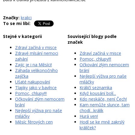
Značky:
kralici
To se mi líbí:
Stejné v kategorii
Související blogy podle
značek
Zdraví začíná v misce
Zdravé mlsání nemoci
Zdraví začíná v misce
zahání
Pomoc, chlupy!!!
Zajíc je i na Měsíci!
Očkování zlým nemocem
Záhada velikonočního
brání
zajíčka
Nejlepší výživa pro naše
Ušaté nakupování
miláčky
Tlapky jako v bavlnce
Králičí seznamka
Pomoc, chlupy!!!
Když kousání bolí...
Očkování zlým nemocem
Kdo neskáče, není Čech!
brání
Kam nemůže slunce, tam
Nejlepší výživa pro naše
chodí…králík
miláčky
Hurá ven!
Měsíc férových cen
Hodí se ke mně zakrslý
králíček?