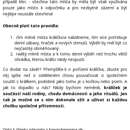
případě klec - všechna tato místa by měla být však využívána
pouze jako místo k odpočinku a pro nezbytné zázemí a být
nejlépe neustále otevřena!
Obecně platí tato pravidla:
čím méně místa králíčkovi nabídneme, tím více potřebuje
denní zábavy, hraček a nových stimulů. Výběh by měl být co
nejčastěji obměňovaný.
raději méně místa a k tomu denní výběh než trochu větší
ohrádka, kterou králíci nikdy neopustí.
Co dodat na závěr? Přemýšlíte-li o pořízení králíčka, zkuste pro
něj spíše než o odděleném chovu pouvažovat o společném
soužití s králíkem, podobně jako tomu je s kočkou nebo psem. A
jak to dopadlo u nás? Nikdy bychom neměnili,
králíček je
součástí naší rodiny, chodu domácnosti a jeho rituálů. Jen
tak je možné se s ním dokonale sžít a užívat si každou
chvilku společné přítomnosti.
Data k článku převzata z kaninchenwiese.de