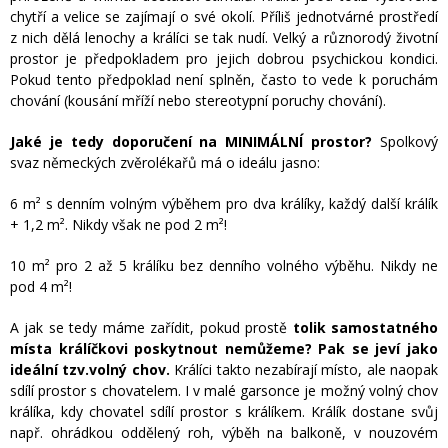
chytří a velice se zajímají o své okolí. Příliš jednotvárné prostředí
z nich dělá lenochy a králíci se tak nudí. Velký a různorodý životní
prostor je předpokladem pro jejich dobrou psychickou kondici.
Pokud tento předpoklad není splněn, často to vede k poruchám
chování (kousání mříží nebo stereotypní poruchy chování).
Jaké je tedy doporučení na MINIMÁLNÍ prostor?
Spolkový
svaz německých zvěrolékařů má o ideálu jasno:
6 m² s denním volným výběhem pro dva králíky, každý další králík
+ 1,2 m². Nikdy však ne pod 2 m²!
10 m² pro 2 až 5 králíku bez denního volného výběhu. Nikdy ne
pod 4 m²!
A jak se tedy máme zařídit, pokud prostě
tolik samostatného
místa králíčkovi poskytnout nemůžeme? Pak se jeví jako
ideální tzv.volný chov.
Králíci takto nezabírají místo, ale naopak
sdílí prostor s chovatelem.
I v malé garsonce je možný volný chov
králíka, kdy chovatel sdílí prostor s králíkem. Králík dostane svůj
např. ohrádkou oddělený roh, výběh na balkoně, v nouzovém