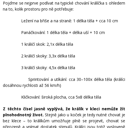
Pojďme se nejprve podívat na typické chování králíčka s ohledem
na to, kolik prostoru pro ně potřebuje:
Ležení na břiše a na straně: 1 délka těla + cca 10 cm
Panáčkování: 1 délka těla + délka uší + 10 cm
1 králičí skok: 2,1x délka těla
2 králičí skoky: 3,3x délka těla
3 králičí skoky: 4,5x délka těla
Sprintování a utíkání: cca 30–100x délka těla (králíci
dosáhnou rychlosti až 56 km/h)
Kličkování: široká plocha, cca 5x8 délka těla
Z těchto čísel jasně vyplývá, že králík v kleci nemůže žít
plnohodnotný život.
Stejně jako u koček je tedy nutné chovat je
bez klece – to králíkům umožňuje plně se projevit, chovat se
přirozeně a vnímat dostatek stimulů. Králíci jsou totiž vysloveně