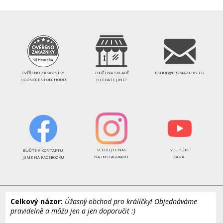
OVĚŘENO ZÁKAZNÍKY
ZBOŽÍ NA SKLADĚ
ESHOP@PROMAZLIKY.EU
HODNOCENÍ OBCHODU
HLEDÁTE JINÉ?
SLEDUJTE NÁS
YOUTUBE
BUĎTE V KONTAKTU
NA INSTAGRAMU
KANÁL
JSME NA FACEBOOKU
Celkový názor:
Úžasný obchod pro králíčky! Objednáváme
pravidelně a můžu jen a jen doporučit :)