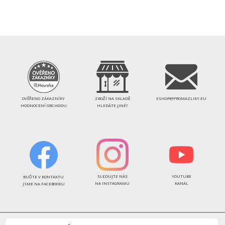
OVĚŘENO ZÁKAZNÍKY
ZBOŽÍ NA SKLADĚ
ESHOP@PROMAZLIKY.EU
HODNOCENÍ OBCHODU
HLEDÁTE JINÉ?
SLEDUJTE NÁS
YOUTUBE
BUĎTE V KONTAKTU
NA INSTAGRAMU
KANÁL
JSME NA FACEBOOKU