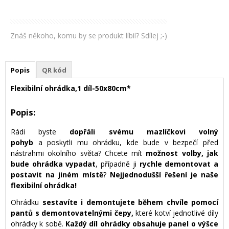
Znáš někoho, komu by se produkt líbil? Sdílej ;-)
Popis
QR kód
Flexibilní ohrádka,1 díl-50x80cm*
Popis:
Rádi byste
dopřáli svému mazlíčkovi volný
pohyb
a poskytli mu ohrádku, kde bude v bezpečí před
nástrahmi okolního světa? Chcete mít
možnost volby, jak
bude ohrádka vypadat
, případně ji
rychle demontovat a
postavit na jiném místě
?
Nejjednodušší řešení je naše
flexibilní ohrádka!
Ohrádku
sestavíte i demontujete během chvíle pomocí
pantů s demontovatelnými čepy,
které kotví jednotlivé díly
ohrádky k sobě.
Každý díl ohrádky obsahuje panel o výšce