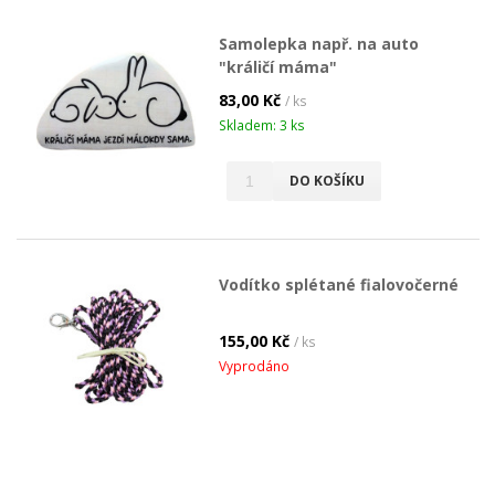
Samolepka např. na auto
"králičí máma"
83,00 Kč
/ ks
Skladem: 3 ks
DO KOŠÍKU
Vodítko splétané fialovočerné
155,00 Kč
/ ks
Vyprodáno