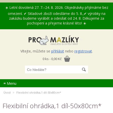
☀️ Letní dovolená 27. 7.–24. 8. 2026. Objednávky přijímáme bez
omezení. ✔ Skladové zboží odesíláme do 5. 8.,✔ výrobky na
zakázku budeme vyrábět a odesílat od 24. 8. Děkujeme za
pochopení a přejeme krásné léto! ☀️
Vítejte, můžete se
přihlásit
nebo
registrovat
.
0 ks - 0,00 Kč
≡ Menu
»
Úvod
Flexibilní ohrádka,1 díl-50x80cm*
Flexibilní ohrádka,1 díl-50x80cm*