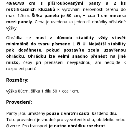
40/60/80 cm s přišroubovanými panty a 2 ks
rektifikačních kluzáků
k vyrovnání nerovností terénu do
max. 1,5cm.
Šířka panelu je 50 cm, + cca 1 cm mezera
mezi panely
.
Cena je uvedena za jeden díl ohrádky příslušné
výšky.
Ohrádka se
musí z důvodu stability vždy stavět
minimálně do tvaru písmene L či U. Největší stability
pak dosáhnete, pokud postavíte zcela uzavřenou
ohrádku. Ohrádku lze velmi snadno přenést na jiné
místo,
čepy při přenášení nevypadnou, ani nedojde k
rozpojení pantů
Rozměry:
výška 80cm, šířka 1 dílu 50 + cca 1cm.
Provedení:
Panty jsou umístěny
pouze z vnitřní části k
aždého dílu.
Toto provedení je vhodné pro vytvoření kruhu, obdélníku nebo
čtverce. Pro transport
je nutno ohrádku rozebrat.