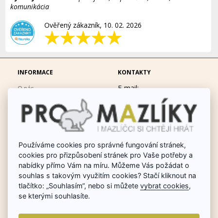
komunikácia
Ověřený zákazník, 10. 02. 2026
INFORMACE
KONTAKTY
E-mail:
O nás
eshop@promazliky.eu
Doprava a platba
Mobil:
728677864
Ochrana osobních údajů
po-pá 9:00-19:00
Obchodní podmínky
Messenger:
hrackynejenprousacky
Používáme cookies pro správné fungování stránek,
Fotogalerie
cookies pro přizpůsobení stránek pro Vaše potřeby a
Odstoupit od smlouvy
nabídky přímo Vám na míru. Můžeme Vás požádat o
Poradna chovu králíků
souhlas s takovým využitím cookies? Stačí kliknout na
tlačítko: „Souhlasím“, nebo si můžete
vybrat cookies
,
Dárkové poukazy
se kterými souhlasíte.
Reklamace