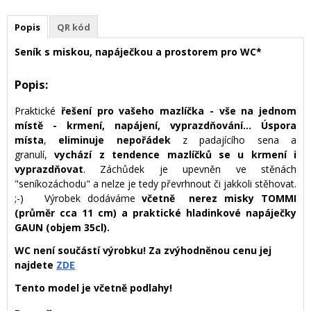
Popis
QR kód
Seník s miskou, napáječkou a prostorem pro WC*
Popis:
Praktické
řešení pro vašeho mazlíčka - vše na jednom
místě - krmení, napájení, vyprazdňování... Ú
spora
místa
,
eliminuje nepořádek
z padajícího sena a
granulí,
vychází z tendence mazlíčků se u krmení i
vyprazdňovat
. Záchůdek je upevněn ve stěnách
"seníkozáchodu" a nelze je tedy převrhnout či jakkoli stěhovat.
;-)
Výrobek dodáváme
včetně nerez misky TOMMI
(průměr cca 11 cm) a praktické hladinkové napáječky
GAUN (objem 35cl).
WC není součástí výrobku! Za zvýhodněnou cenu jej
najdete
ZDE
Tento model je včetně podlahy!