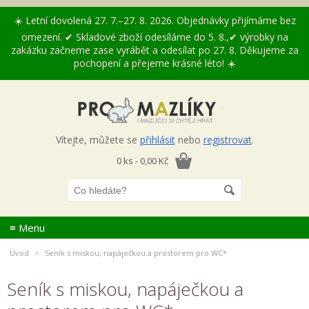
☀️ Letní dovolená 27. 7.–27. 8. 2026. Objednávky přijímáme bez
omezení. ✔ Skladové zboží odesíláme do 5. 8.,✔ výrobky na
zakázku začneme zase vyrábět a odesílat po 27. 8. Děkujeme za
pochopení a přejeme krásné léto! ☀️
Vítejte, můžete se
přihlásit
nebo
registrovat
.
0 ks - 0,00 Kč
≡ Menu
»
Úvod
Seník s miskou, napáječkou a prostorem pro WC*
Seník s miskou, napáječkou a