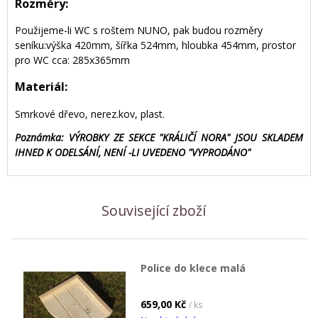
Rozměry:
Použijeme-li WC s roštem NUNO, pak budou rozměry
seníku:výška 420mm, šířka 524mm, hloubka 454mm, prostor
pro WC cca: 285x365mm
Materiál:
Smrkové dřevo, nerez.kov, plast.
Poznámka:
VÝROBKY ZE SEKCE "KRÁLIČÍ NORA" JSOU SKLADEM
IHNED K ODELSÁNÍ, NENÍ -LI UVEDENO "VYPRODÁNO"
Související zboží
Police do klece malá
659,00 Kč
/ ks