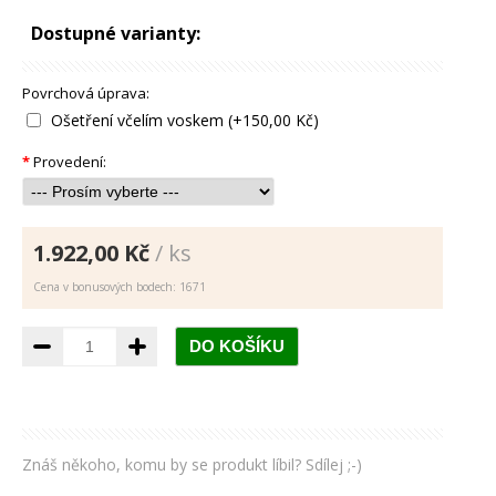
Dostupné varianty:
Povrchová úprava:
Ošetření včelím voskem (+150,00 Kč)
*
Provedení:
1.922,00 Kč
/ ks
Cena v bonusových bodech: 1671
Znáš někoho, komu by se produkt líbil? Sdílej ;-)