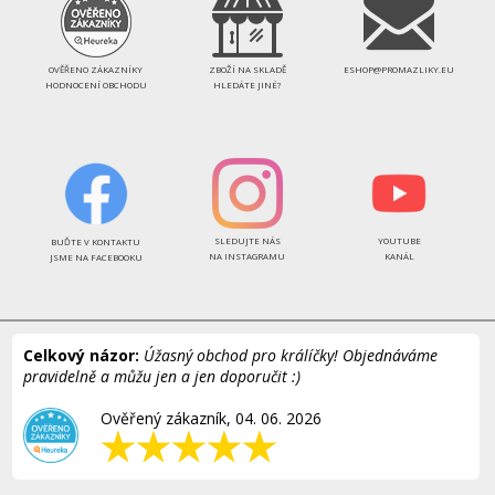
OVĚŘENO ZÁKAZNÍKY
ZBOŽÍ NA SKLADĚ
ESHOP@PROMAZLIKY.EU
HODNOCENÍ OBCHODU
HLEDÁTE JINÉ?
SLEDUJTE NÁS
YOUTUBE
BUĎTE V KONTAKTU
NA INSTAGRAMU
KANÁL
JSME NA FACEBOOKU
Celkový názor:
Úžasný obchod pro králíčky! Objednáváme
pravidelně a můžu jen a jen doporučit :)
Ověřený zákazník, 04. 06. 2026