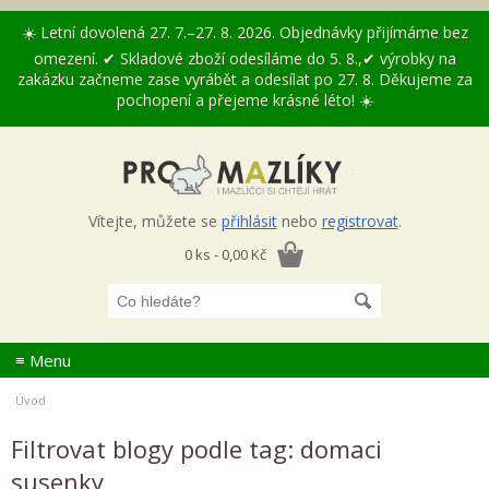
☀️ Letní dovolená 27. 7.–27. 8. 2026. Objednávky přijímáme bez
omezení. ✔ Skladové zboží odesíláme do 5. 8.,✔ výrobky na
zakázku začneme zase vyrábět a odesílat po 27. 8. Děkujeme za
pochopení a přejeme krásné léto! ☀️
Vítejte, můžete se
přihlásit
nebo
registrovat
.
0 ks - 0,00 Kč
≡ Menu
Úvod
Filtrovat blogy podle tag: domaci
susenky