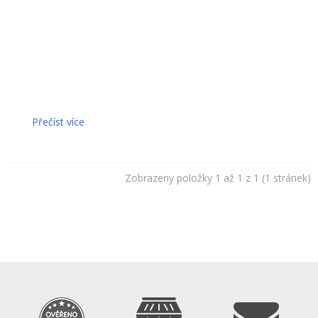
není
mi
z toho
úplně
nejlíp.
Udělala
jse
...
Přečíst více
Zobrazeny položky 1 až 1 z 1 (1 stránek)