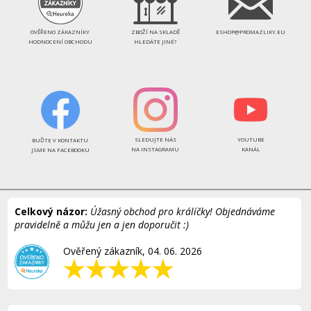
OVĚŘENO ZÁKAZNÍKY
ZBOŽÍ NA SKLADĚ
ESHOP@PROMAZLIKY.EU
HODNOCENÍ OBCHODU
HLEDÁTE JINÉ?
SLEDUJTE NÁS
YOUTUBE
BUĎTE V KONTAKTU
NA INSTAGRAMU
KANÁL
JSME NA FACEBOOKU
Celkový názor:
Úžasný obchod pro králíčky! Objednáváme
pravidelně a můžu jen a jen doporučit :)
Ověřený zákazník, 04. 06. 2026