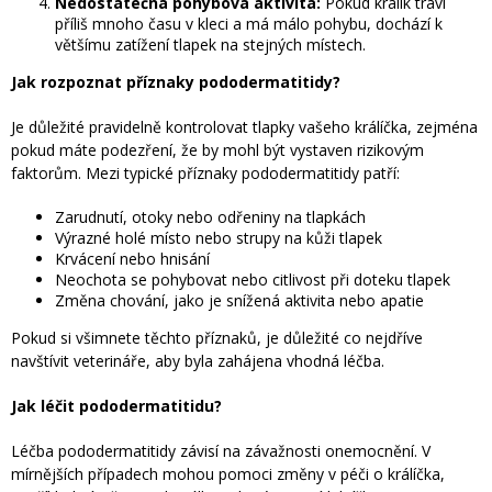
Nedostatečná pohybová aktivita:
Pokud králík tráví
příliš mnoho času v kleci a má málo pohybu, dochází k
většímu zatížení tlapek na stejných místech.
Jak rozpoznat příznaky pododermatitidy?
Je důležité pravidelně kontrolovat tlapky vašeho králíčka, zejména
pokud máte podezření, že by mohl být vystaven rizikovým
faktorům. Mezi typické příznaky pododermatitidy patří:
Zarudnutí, otoky nebo odřeniny na tlapkách
Výrazné holé místo nebo strupy na kůži tlapek
Krvácení nebo hnisání
Neochota se pohybovat nebo citlivost při doteku tlapek
Změna chování, jako je snížená aktivita nebo apatie
Pokud si všimnete těchto příznaků, je důležité co nejdříve
navštívit veterináře, aby byla zahájena vhodná léčba.
Jak léčit pododermatitidu?
Léčba pododermatitidy závisí na závažnosti onemocnění. V
mírnějších případech mohou pomoci změny v péči o králíčka,