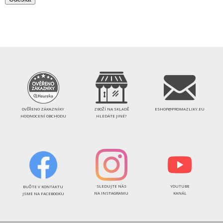
OVĚŘENO ZÁKAZNÍKY
ZBOŽÍ NA SKLADĚ
ESHOP@PROMAZLIKY.EU
HODNOCENÍ OBCHODU
HLEDÁTE JINÉ?
SLEDUJTE NÁS
YOUTUBE
BUĎTE V KONTAKTU
NA INSTAGRAMU
KANÁL
JSME NA FACEBOOKU