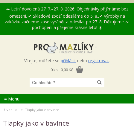
☀️ Letní dovolená 27. 7.–27. 8. 2026. Objednávky přijímáme bez
omezení. ✔ Skladové zboží odesíláme do 5. 8.,✔ výrobky na
zakázku začneme zase vyrábět a odesílat po 27. 8. Děkujeme za
pochopení a přejeme krásné léto! ☀️
Vítejte, můžete se
přihlásit
nebo
registrovat
.
0 ks - 0,00 Kč
≡ Menu
»
»
Úvod
Tlapky jako v bavlnce
Tlapky jako v bavlnce