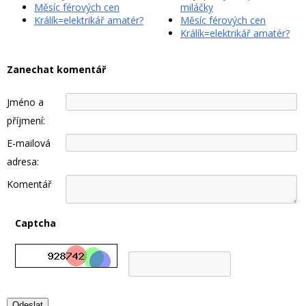
Měsíc férových cen
miláčky
Králík=elektrikář amatér?
Měsíc férových cen
Králík=elektrikář amatér?
Zanechat komentář
Jméno a
příjmení:
E-mailová
adresa:
Komentář
Captcha
Odeslat