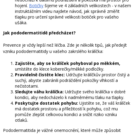
hojení.
Botičky
šijeme ve 4 základních velikostech - v našem
instruktážním videu najdete návod, jak správně změřit
tlapku pro určení správné velikosti botiček pro vašeho
ušáka.
Jak pododermatitidě předcházet?
Prevence je vždy lepší než léčba. Zde je několik tipů, jak předejít
vzniku pododermatitidy u vašeho zakrslého králíčka:
Zajistěte, aby se králíček pohyboval po měkkém,
umístěte do klece koberečky/měkké podložky.
Pravidelně čistěte klec:
Udržujte králíčkův prostor čistý a
suchý, abyste zabránili podráždění pokožky vlhkostí a
nečistotami.
Sledujte váhu králíčka:
Udržujte svého králíčka v dobré
kondici, aby nedocházelo k nadměrnému tlaku na tlapky.
Poskytujte dostatek pohybu:
Ujistěte se, že váš králíček
má dostatek prostoru a příležitostí k pohybu, což mu
pomůže zlepšit celkovou kondici a snížit riziko vzniku
otlaků.
Pododermatitida je vážné onemocnění, které může způsobit