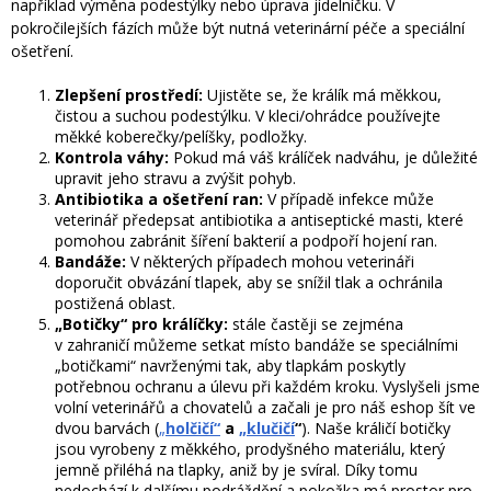
například výměna podestýlky nebo úprava jídelníčku. V
pokročilejších fázích může být nutná veterinární péče a speciální
ošetření.
Zlepšení prostředí:
Ujistěte se, že králík má měkkou,
čistou a suchou podestýlku. V kleci/ohrádce používejte
měkké koberečky/pelíšky, podložky.
Kontrola váhy:
Pokud má váš králíček nadváhu, je důležité
upravit jeho stravu a zvýšit pohyb.
Antibiotika a ošetření ran:
V případě infekce může
veterinář předepsat antibiotika a antiseptické masti, které
pomohou zabránit šíření bakterií a podpoří hojení ran.
Bandáže:
V některých případech mohou veterináři
doporučit obvázání tlapek, aby se snížil tlak a ochránila
postižená oblast.
„Botičky“ pro králíčky:
stále častěji se zejména
v zahraničí můžeme setkat místo bandáže se speciálními
„botičkami“ navrženými tak, aby tlapkám poskytly
potřebnou ochranu a úlevu při každém kroku. Vyslyšeli jsme
volní veterinářů a chovatelů a začali je pro náš eshop šít ve
dvou barvách (
„
holčičí“
a
„klučičí
“
). Naše králičí botičky
jsou vyrobeny z měkkého, prodyšného materiálu, který
jemně přiléhá na tlapky, aniž by je svíral. Díky tomu
nedochází k dalšímu podráždění a pokožka má prostor pro