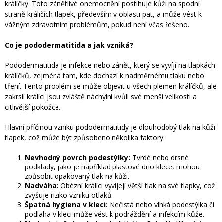
králíčky. Toto zánětlivé onemocnění postihuje kůži na spodní
straně králičích tlapek, především v oblasti pat, a může vést k
vážným zdravotním problémům, pokud není včas řešeno.
Co je pododermatitida a jak vzniká?
Pododermatitida je infekce nebo zánět, který se vyvíjí na tlapkách
králíčků, zejména tam, kde dochází k nadměrnému tlaku nebo
tření. Tento problém se může objevit u všech plemen králíčků, ale
zakrslí králíci jsou zvláště náchylní kvůli své menší velikosti a
citlivější pokožce.
Hlavní příčinou vzniku pododermatitidy je dlouhodobý tlak na kůži
tlapek, což může být způsobeno několika faktory:
Nevhodný povrch podestýlky:
Tvrdé nebo drsné
podklady, jako je například plastové dno klece, mohou
způsobit opakovaný tlak na kůži.
Nadváha:
Obézní králíci vyvíjejí větší tlak na své tlapky, což
zvyšuje riziko vzniku otlaků.
Špatná hygiena v kleci:
Nečistá nebo vlhká podestýlka či
podlaha v kleci může vést k podráždění a infekcím kůže.