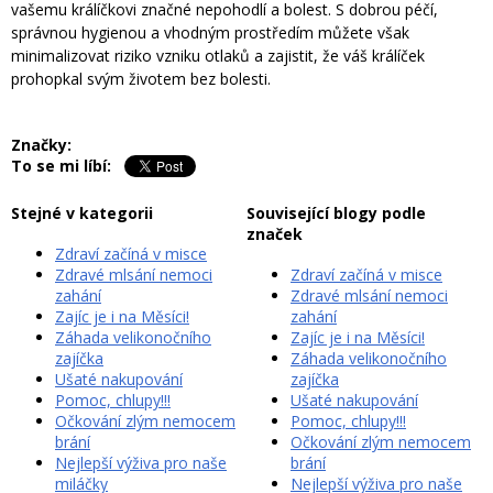
vašemu králíčkovi značné nepohodlí a bolest. S dobrou péčí,
správnou hygienou a vhodným prostředím můžete však
minimalizovat riziko vzniku otlaků a zajistit, že váš králíček
prohopkal svým životem bez bolesti.
Značky:
To se mi líbí:
Stejné v kategorii
Související blogy podle
značek
Zdraví začíná v misce
Zdravé mlsání nemoci
Zdraví začíná v misce
zahání
Zdravé mlsání nemoci
Zajíc je i na Měsíci!
zahání
Záhada velikonočního
Zajíc je i na Měsíci!
zajíčka
Záhada velikonočního
Ušaté nakupování
zajíčka
Pomoc, chlupy!!!
Ušaté nakupování
Očkování zlým nemocem
Pomoc, chlupy!!!
brání
Očkování zlým nemocem
Nejlepší výživa pro naše
brání
miláčky
Nejlepší výživa pro naše